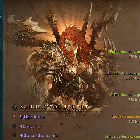
Épines des sauvag
472 for
Marques des sauvag
1,337 for
Griffes des sauvag
730 for
BONUS D’ÉQUIPEMENT
9,027 force
Bague de puissan
430 for
4,003 vitalité
4Châsse:Châsses; (0)
Jambards des sauvag