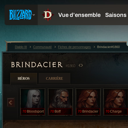
Diablo III
Communauté
Fiches de personnages
Brindacier#1860
BRINDACIER
#1860
HÉROS
CARRIÈRE
70
Bloodsport
70
Boff
70
Brindacier
70
Charge