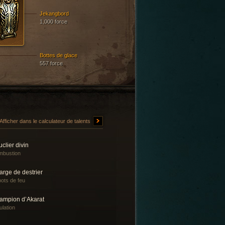
Jekangbord
1,000 force
Bottes de glace
557 force
Afficher dans le calculateur de talents
clier divin
mbustion
rge de destrier
ots de feu
ampion d’Akarat
lation