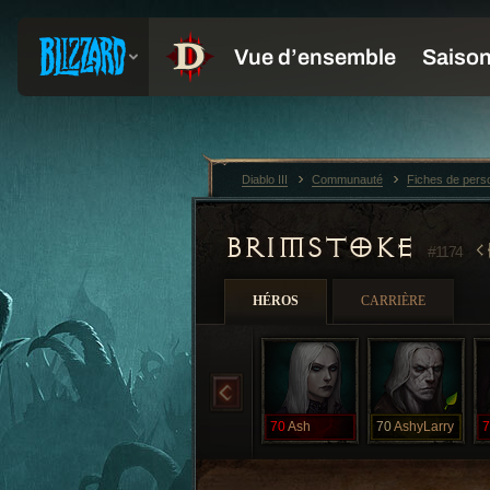
Diablo III
Communauté
Fiches de per
BRIMSTOKE
#1174
HÉROS
CARRIÈRE
70
Ash
70
AshyLarry
7