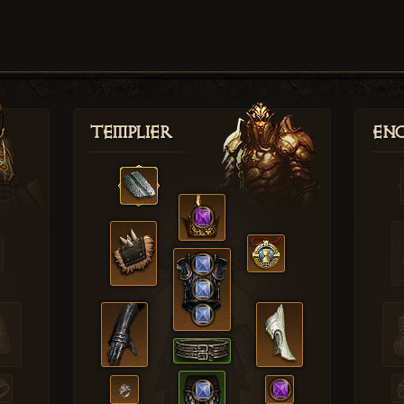
Templier
Enc