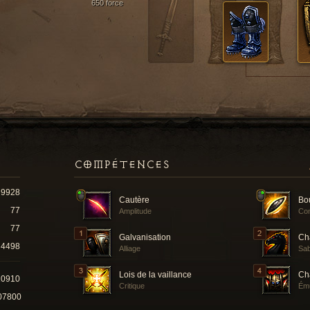
650 force
COMPÉTENCES
9928
Cautère
Bou
77
Amplitude
Co
77
Galvanisation
Cha
4498
Alliage
Sab
Lois de la vaillance
Ch
10910
Critique
Ému
07800