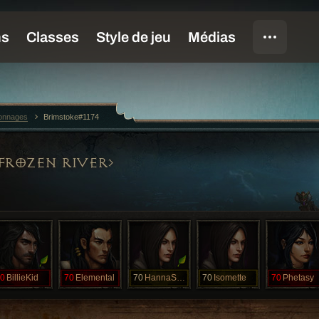
sonnages
Brimstoke#1174
FROZEN RIVER
0
BillieKid
70
Elemental
70
HannaSolo
70
Isomette
70
Phetasy