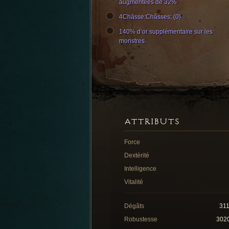
augmentées de 32%
4Châsse:Châsses; (0)
140% d’or supplémentaire sur les
monstres
ATTRIBUTS
Force
Dextérité
Intelligence
Vitalité
Dégâts
31
Robustesse
302