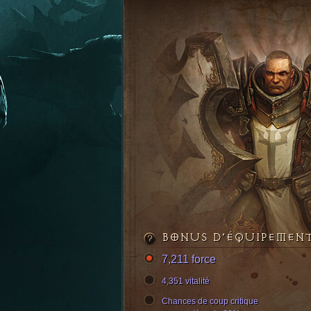
BONUS D’ÉQUIPEMEN
7,211 force
4,351 vitalité
Chances de coup critique