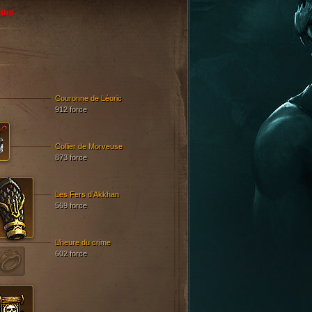
ême
Couronne de Léoric
912 force
Collier de Morveuse
873 force
Les Fers d’Akkhan
569 force
L’heure du crime
602 force