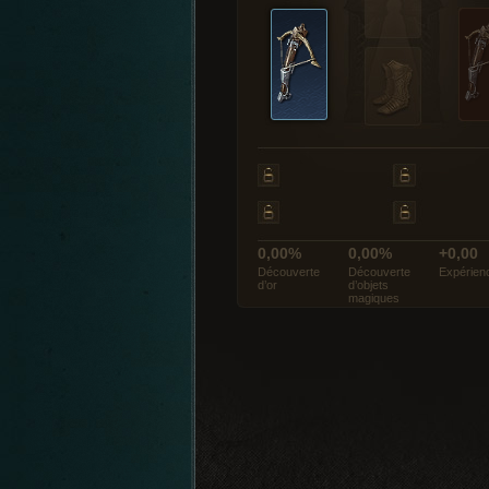
0,00%
0,00%
+0,00
Découverte
Découverte
Expérien
d’or
d’objets
magiques