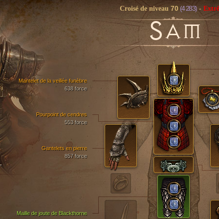
70
(4 283)
Croisé de niveau
-
Extr
S
AM
Mantelet de la veillée funèbre
638 force
Pourpoint de cendres
553 force
Gantelets en pierre
857 force
T
Maille de joute de Blackthorne