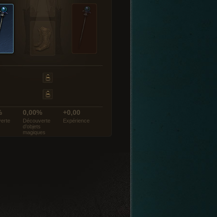
%
0,00%
+0,00
erte
Découverte
Expérience
d’objets
magiques