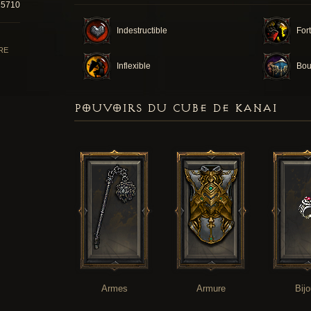
15710
Indestructible
For
RE
Inflexible
Bou
POUVOIRS DU CUBE DE KANAI
Armes
Armure
Bij