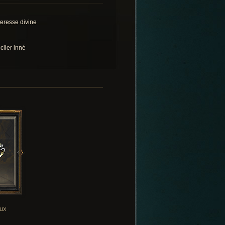
teresse divine
clier inné
oux