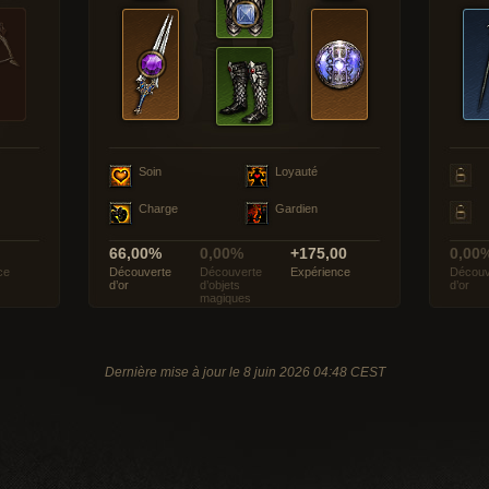
Soin
Loyauté
Charge
Gardien
66,00%
0,00%
+175,00
0,00
ce
Découverte
Découverte
Expérience
Découv
d’or
d’objets
d’or
magiques
Dernière mise à jour le 8 juin 2026 04:48 CEST