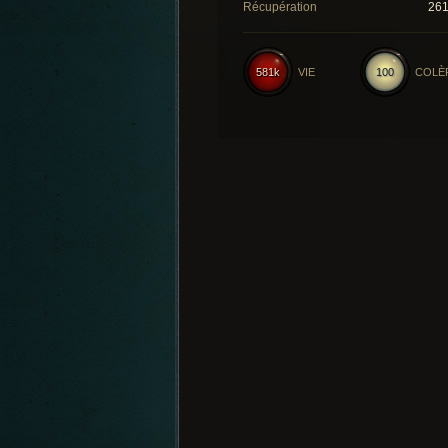
Récupération
26
581k
VIE
100
COLÈ