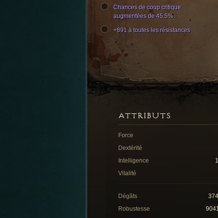
Chances de coup critique
augmentées de 45.5%
+891 à toutes les résistances
ATTRIBUTS
Force
Dextérité
Intelligence
Vitalité
Dégâts
37
Robustesse
904