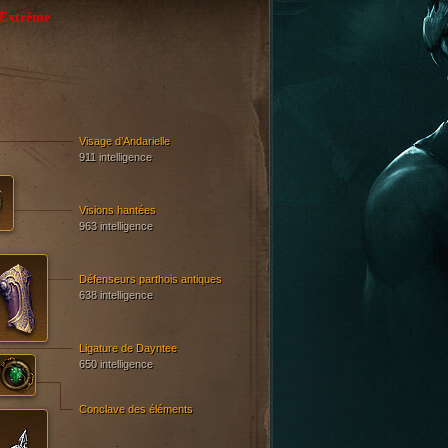
Extrême
Visage d’Andarielle
911 intelligence
Visions hantées
963 intelligence
Défenseurs parthois antiques
638 intelligence
Ligature de Dayntee
650 intelligence
Conclave des éléments