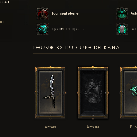
73340
Tourment éternel
Aut
NCE
Injection multipoints
Der
POUVOIRS DU CUBE DE KANAI
Armes
Armure
Bij