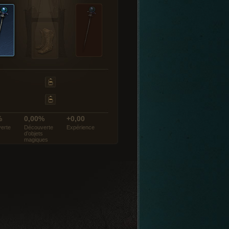
%
0,00%
+0,00
erte
Découverte
Expérience
d’objets
magiques