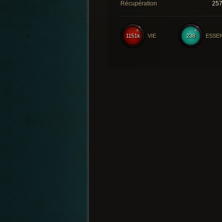
Récupération
25
1151k
VIE
238
ESSE