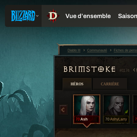
Diablo III
Communauté
Fiches de per
BRIMSTOKE
#1174
HÉROS
CARRIÈRE
70
Ash
70
AshyLarry
7