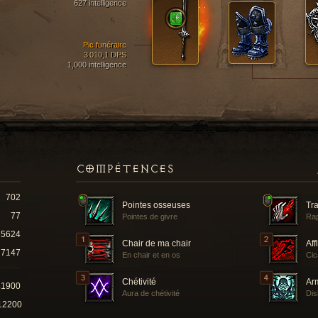
627 intelligence
Pic funéraire
3 010,1 DPS
1,000 intelligence
COMPÉTENCES
702
Pointes osseuses
Tr
77
Pointes de givre
Rap
15624
Chair de ma chair
Aff
7147
En chair et en os
Cic
Chétivité
Ar
41900
Aura de chétivité
Dis
12200