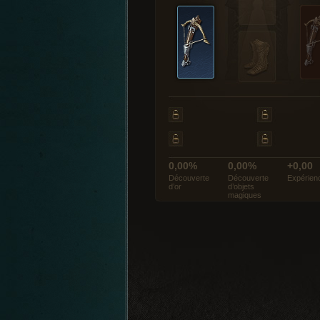
0,00%
0,00%
+0,00
Découverte
Découverte
Expérien
d’or
d’objets
magiques