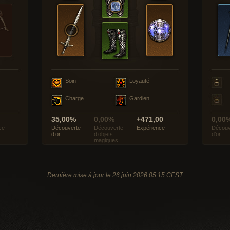
Soin
Loyauté
Charge
Gardien
35,00%
0,00%
+471,00
0,00
ce
Découverte
Découverte
Expérience
Découv
d’or
d’objets
d’or
magiques
Dernière mise à jour le 26 juin 2026 05:15 CEST