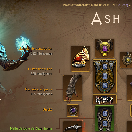
70
(4 283)
Nécromancienne de niveau
-
A
SH
Mantelet de canalisation
612 intelligence
Cuirasse aquiline
629 intelligence
Gantelets en pierre
865 intelligence
T
Unicité
Maille de joute de Blackthorne