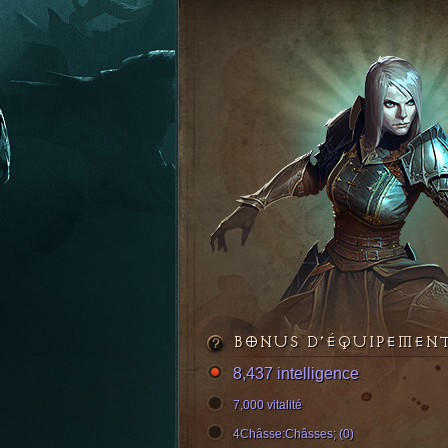
BONUS D’ÉQUIPEMEN
8,437 intelligence
7,000 vitalité
4Châsse:Châsses; (0)