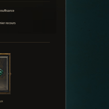
osuffisance
nier recours
oux