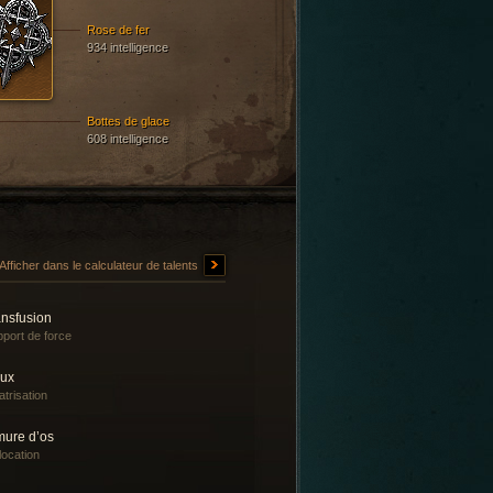
Rose de fer
934 intelligence
Bottes de glace
608 intelligence
Afficher dans le calculateur de talents
ansfusion
port de force
lux
atrisation
mure d’os
location