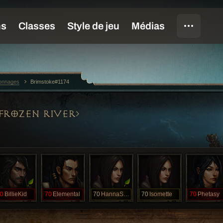
sonnages
Brimstoke#1174
FROZEN RIVER
0
BillieKid
70
Elemental
70
HannaSolo
70
Isomette
70
Phetasy