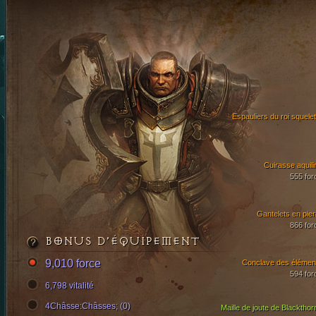
Espauliers du roi squelet
Cuirasse aquili
555 for
Gantelets en pier
866 for
BONUS D’ÉQUIPEMENT
9,010 force
Conclave des élémen
594 for
6,798 vitalité
4Châsse:Châsses; (0)
Maille de joute de Blackthor