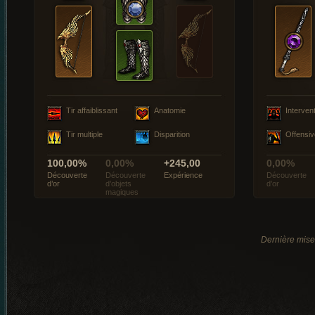
Tir affaiblissant
Anatomie
Interven
Tir multiple
Disparition
Offensiv
100,00%
0,00%
+245,00
0,00%
Découverte
Découverte
Expérience
Découverte
d’or
d’objets
d’or
magiques
Dernière mise