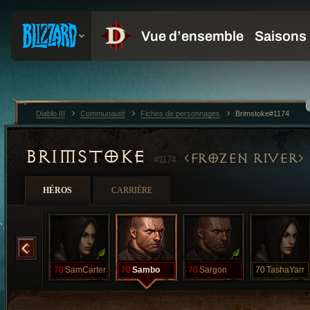
Diablo III
Communauté
Fiches de personnages
Brimstoke#1174
BRIMSTOKE
FROZEN RIVER
#1174
HÉROS
CARRIÈRE
SAM
70
SamCarter
70
Sambo
70
Sargon
70
TashaYarr