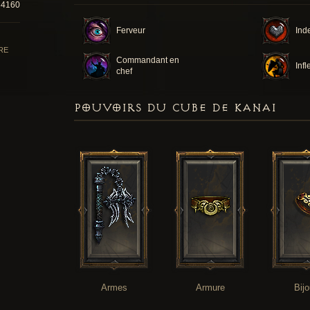
34160
Ferveur
Inde
RE
Commandant en
Infl
chef
POUVOIRS DU CUBE DE KANAI
Armes
Armure
Bij