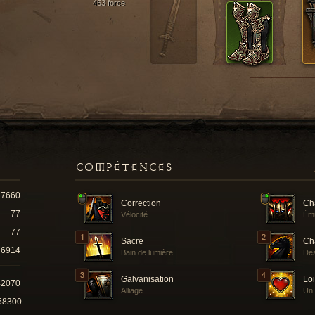
453 force
COMPÉTENCES
7660
Correction
Ch
77
Vélocité
Ému
77
Sacre
Cha
6914
Bain de lumière
Des
Galvanisation
Loi
42070
Alliage
Un
58300