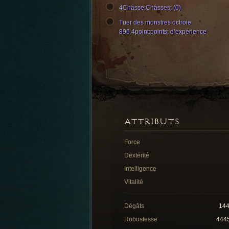
4Châsse:Châsses; (0)
Tuer des monstres octroie
896 4point:points; d’expérience
ATTRIBUTS
Force
Dextérité
Intelligence
Vitalité
Dégâts
14
Robustesse
444