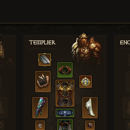
Templier
Enc