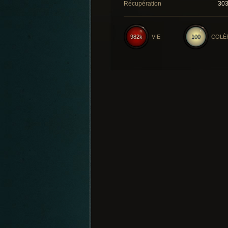
Récupération
30
982k
VIE
100
COLÈ