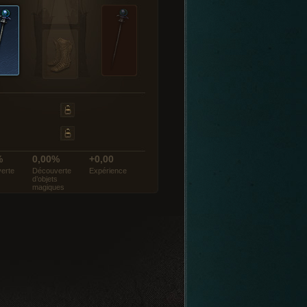
%
0,00%
+0,00
erte
Découverte
Expérience
d’objets
magiques