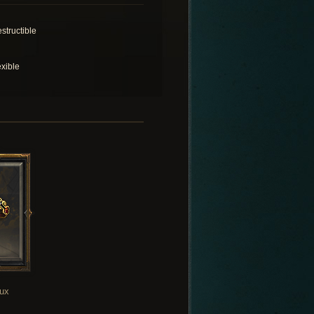
structible
exible
oux