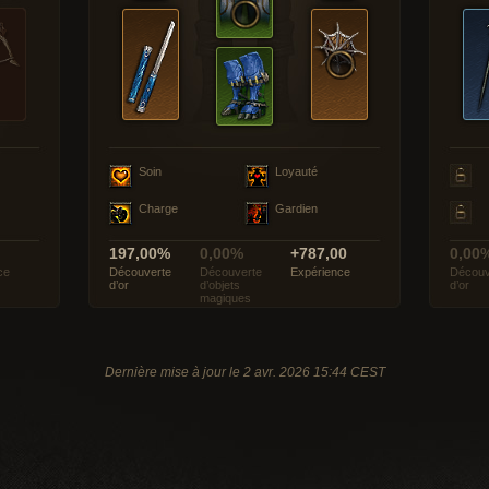
Soin
Loyauté
Charge
Gardien
197,00%
0,00%
+787,00
0,00
ce
Découverte
Découverte
Expérience
Découv
d’or
d’objets
d’or
magiques
Dernière mise à jour le 2 avr. 2026 15:44 CEST