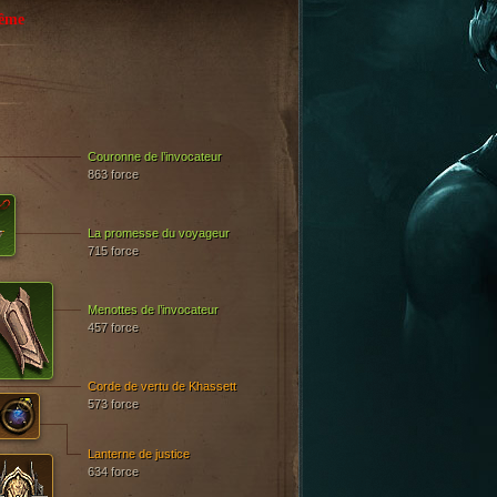
rême
Couronne de l’invocateur
863 force
La promesse du voyageur
715 force
Menottes de l’invocateur
457 force
Corde de vertu de Khassett
573 force
Lanterne de justice
634 force