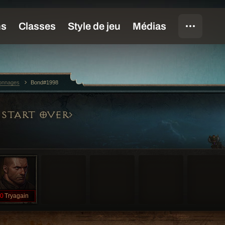
sonnages
Bond#1998
 START OVER
0
Tryagain