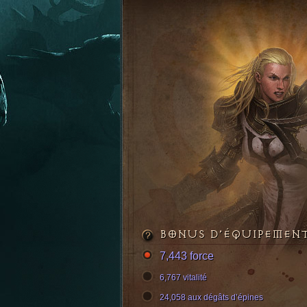
BONUS D’ÉQUIPEMEN
7,443 force
6,767 vitalité
24,058 aux dégâts d’épines