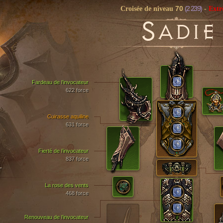
70
(2 239)
Croisée de niveau
-
Ext
S
ADIE
Fardeau de l’invocateur
622 force
Cuirasse aquiline
631 force
Fierté de l’invocateur
837 force
T
La rose des vents
468 force
Renouveau de l’invocateur