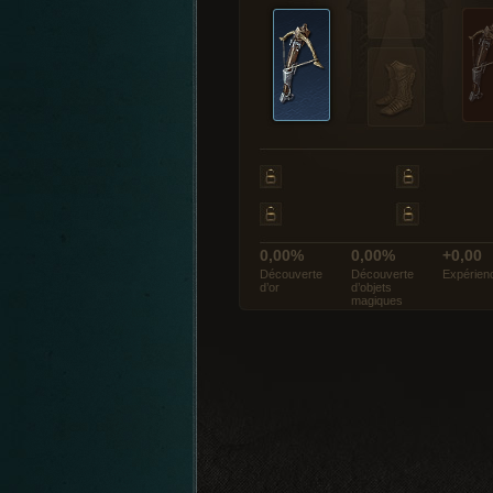
0,00%
0,00%
+0,00
Découverte
Découverte
Expérien
d’or
d’objets
magiques