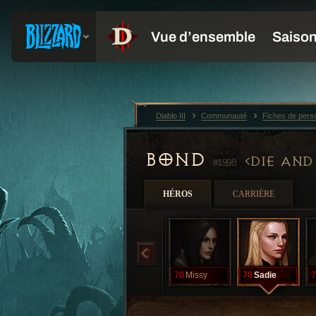
Diablo III
Communauté
Fiches de per
BOND
DIE AND
#1998
HÉROS
CARRIÈRE
70
Missy
70
Sadie
7