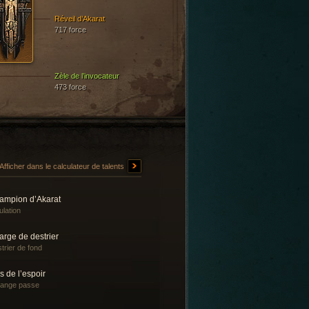
Réveil d’Akarat
717 force
Zèle de l’invocateur
473 force
Afficher dans le calculateur de talents
ampion d’Akarat
lation
rge de destrier
trier de fond
s de l’espoir
 ange passe