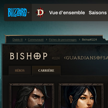
Diablo III
Communauté
Fiches de personnages
Bishop#1124
BISHOP
GUARDIANSOFS
#1124
HÉROS
CARRIÈRE