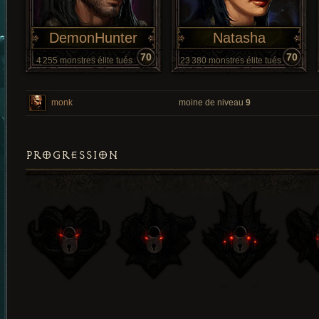
DemonHunter
Natasha
70
70
4 255 monstres élite tués
23 380 monstres élite tués
monk
moine de niveau
9
PROGRESSION