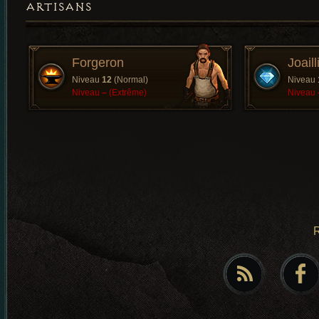
ARTISANS
Forgeron
Joaill
Niveau
12
(Normal)
Niveau
Niveau
–
(Extrême)
Niveau
R