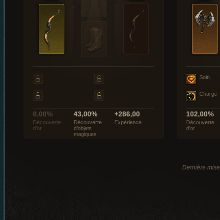
Soin
Charge
0,00%
43,00%
+286,00
102,00%
Découverte
Découverte
Expérience
Découverte
d’or
d’objets
d’or
magiques
Dernière mise