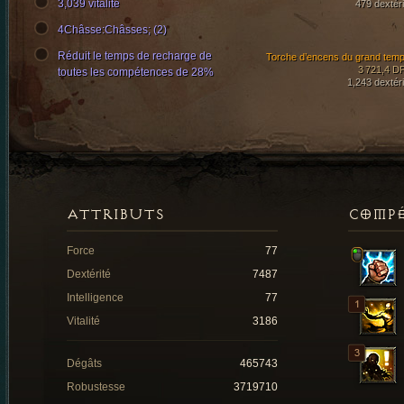
3,039 vitalité
479 dextéri
4Châsse:Châsses; (2)
Réduit le temps de recharge de
Torche d’encens du grand temp
3 721,4 D
toutes les compétences de 28%
1,243 dextéri
ATTRIBUTS
COMP
Force
77
Dextérité
7487
Intelligence
77
Vitalité
3186
Dégâts
465743
Robustesse
3719710