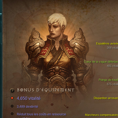
Espalières avisé
368 vital
Cœur de la vague déferlan
481 vital
Poings de foud
675 vital
BONUS D’ÉQUIPEMENT
4,650 vitalité
Disparition arrosan
3,489 dextérité
Réduit tous les coûts en ressource
Marcheurs compensatoir