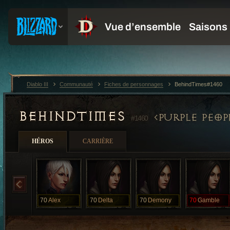
Diablo III
Communauté
Fiches de personnages
BehindTimes#1460
BEHINDTIMES
PURPLE PEOP
#1460
HÉROS
CARRIÈRE
70
Alex
70
Delta
70
Demony
70
Gamble