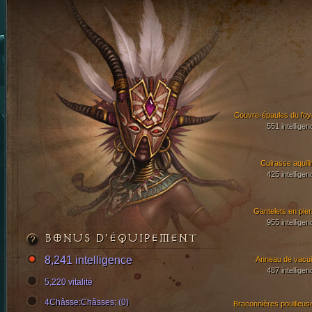
Couvre-épaules du foy
551 intelligen
Cuirasse aquili
425 intelligen
Gantelets en pier
955 intelligen
BONUS D’ÉQUIPEMENT
8,241 intelligence
Anneau de vacui
487 intelligen
5,220 vitalité
4Châsse:Châsses; (0)
Braconnières pouilleus