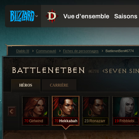
Diablo III
Communauté
Fiches de personnages
BattlenetBen#6774
BATTLENETBEN
SEVEN SI
#6774
HÉROS
CARRIÈRE
70
Girlwind
70
Hekkabah
23
Ronazarr
19
Fribblebibbl