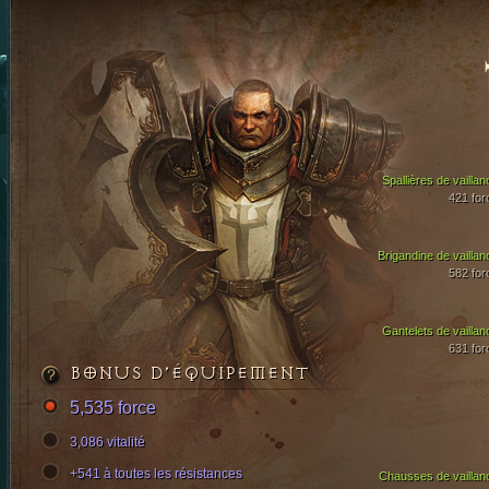
Spallières de vaillan
421 for
Brigandine de vaillan
582 for
Gantelets de vaillan
631 for
BONUS D’ÉQUIPEMENT
5,535 force
3,086 vitalité
+541 à toutes les résistances
Chausses de vaillan