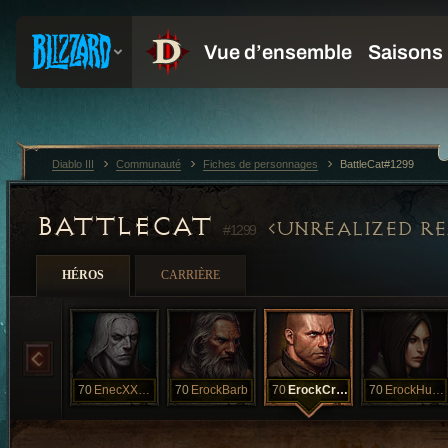
Diablo III
Communauté
Fiches de personnages
BattleCat#1299
BATTLECAT
UNREALIZED RE
#1299
HÉROS
CARRIÈRE
70
EnecXXXVI
70
ErockBarb
70
ErockCrusade
70
ErockHunter