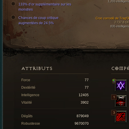
1,203 intelligen
133% d’or supplémentaire sur les
monstres
Chances de coup critique
Croc corrodé de Trag’O
2 737,8 D
augmentées de 24.5%
835 intelligen
ATTRIBUTS
COMP
Force
77
Dextérité
77
Intelligence
12405
Vitalité
3902
Dégâts
879049
Robustesse
9670070