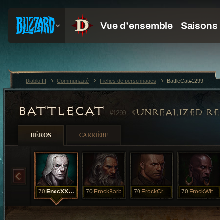
Diablo III
Communauté
Fiches de personnages
BattleCat#1299
BATTLECAT
UNREALIZED RE
#1299
HÉROS
CARRIÈRE
70
EnecXXXVI
70
ErockBarb
70
ErockCrusade
70
ErockWitchDr