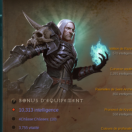
Volition de Raze
570 intelligen
Cuirasse aquili
1,391 intelligen
Paumelles de Saint-Arch
850 intelligen
BONUS D’ÉQUIPEMENT
10,313 intelligence
Prononcé de Krysb
558 intelligen
4Châsse:Châsses; (10)
3,755 vitalité
Cuisses de profanate