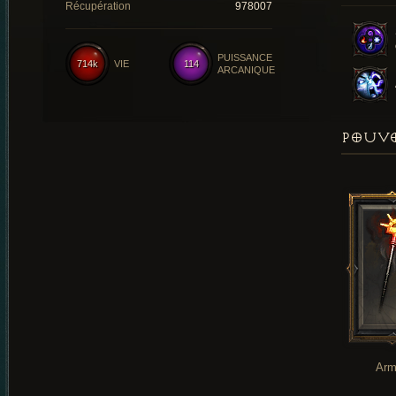
Récupération
978007
PUISSANCE
714k
VIE
114
ARCANIQUE
POUVO
Arm