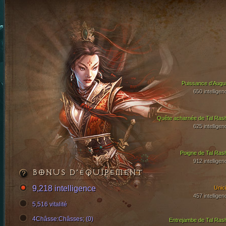
Puissance d’Augui
650 intelligen
Quête acharnée de Tal Ras
625 intelligen
Poigne de Tal Ras
912 intelligen
BONUS D’ÉQUIPEMENT
9,218 intelligence
Unici
457 intelligen
5,516 vitalité
4Châsse:Châsses; (0)
Entrejambe de Tal Ras