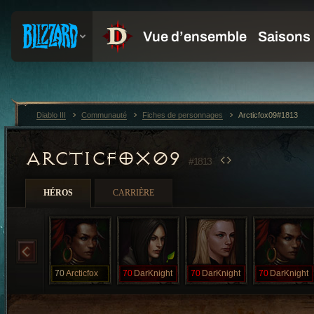
Diablo III
Communauté
Fiches de personnages
Arcticfox09#1813
ARCTICFOX09
#1813
HÉROS
CARRIÈRE
70
Arcticfox
70
DarKnight
70
DarKnight
70
DarKnight