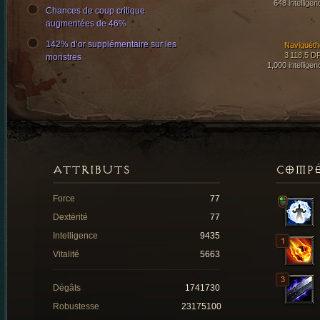
648 intelligen
Chances de coup critique
augmentées de 46%
142% d’or supplémentaire sur les
Naviguéth
3 118,5 D
monstres
1,000 intelligen
ATTRIBUTS
COMP
Force
77
Dextérité
77
Intelligence
9435
Vitalité
5663
Dégâts
1741730
Robustesse
23175100