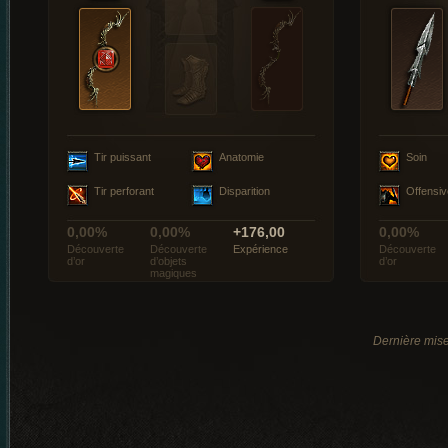
Tir puissant
Anatomie
Soin
Tir perforant
Disparition
Offensiv
0,00%
0,00%
+176,00
0,00%
Découverte
Découverte
Expérience
Découverte
d’or
d’objets
d’or
magiques
Dernière mise