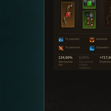
Tir puissant
Anatomie
Tir perforant
Disparition
134,00%
0,00%
+717,0
Découverte
Découverte
Expérien
d’or
d’objets
magiques