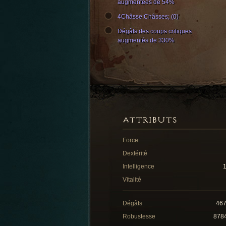
augmentées de 54%
4Châsse:Châsses; (0)
Dégâts des coups critiques
augmentés de 330%
ATTRIBUTS
Force
Dextérité
Intelligence
Vitalité
Dégâts
46
Robustesse
878