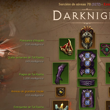
70
(3 272)
Sorcière de niveau
-
Ext
D
ARKNIG
Puissance d’Auguild
638 intelligence
Quête acharnée de Tal Rasha
649 intelligence
Poigne de Tal Rasha
1,000 intelligence
T
Anneau de grandeur royale
618 intelligence
Entrejambe de Tal Rasha