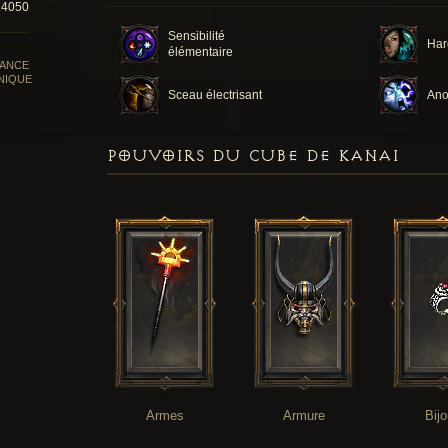
24050
Sensibilité
Har
élémentaire
SANCE
NIQUE
Sceau électrisant
Ano
POUVOIRS DU CUBE DE KANAI
Armes
Armure
Bij