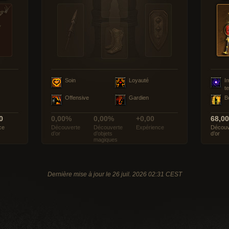
Soin
Loyauté
I
t
Offensive
Gardien
B
0
0,00%
0,00%
+0,00
68,0
ce
Découverte
Découverte
Expérience
Découv
d’or
d’objets
d’or
magiques
Dernière mise à jour le 26 juil. 2026 02:31 CEST