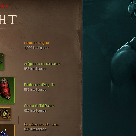
rême
HT
Chute de l’orgueil
1,000 intelligence
Allégeance de Tal Rasha
985 intelligence
Recherche d’Auguild
551 intelligence
Corset de Tal Rasha
626 intelligence
Conclave des éléments
650 intelligence