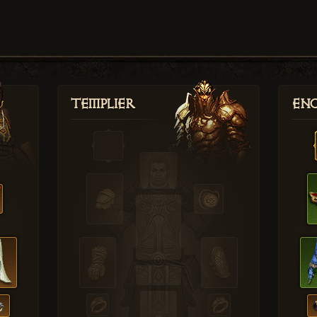
Templier
Enc