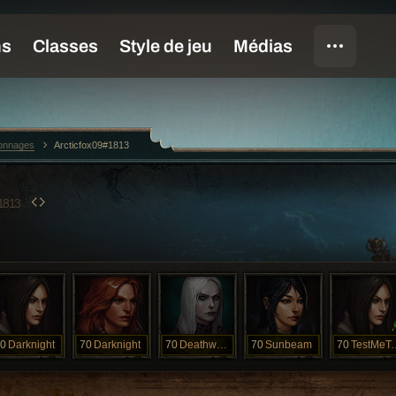
sonnages
Arcticfox09#1813
1813
0
Darknight
70
Darknight
70
Deathwalker
70
Sunbeam
70
Test