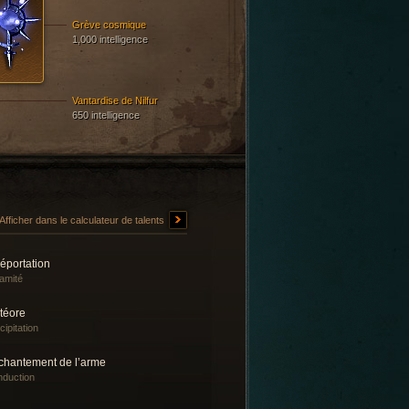
Grève cosmique
1,000 intelligence
Vantardise de Nilfur
650 intelligence
Afficher dans le calculateur de talents
éportation
amité
téore
cipitation
chantement de l’arme
duction