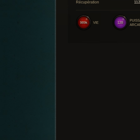
Récupération
11
PUIS
989k
VIE
128
ARCA