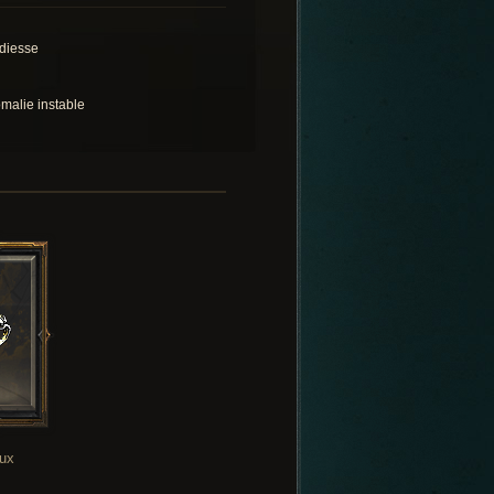
diesse
malie instable
oux