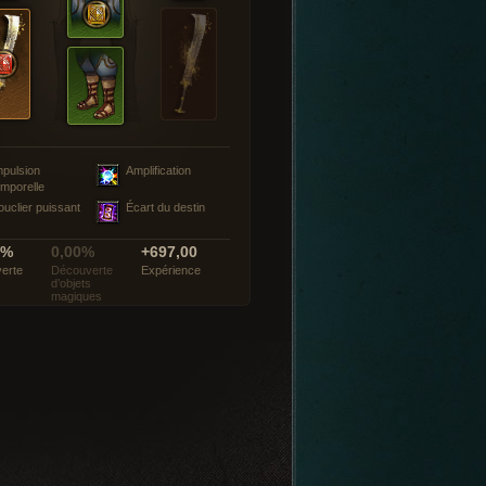
mpulsion
Amplification
emporelle
ouclier puissant
Écart du destin
0%
0,00%
+697,00
erte
Découverte
Expérience
d’objets
magiques