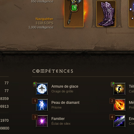
650 intelligence
Naviguéther
3 118,5 DPS
1,000 intelligence
COMPÉTENCES
77
Armure de glace
Tél
77
Orage de grêle
Cal
18359
Peau de diamant
Mé
6913
Prisme
Pré
Familier
En
71970
Éclat de silex
Con
49800