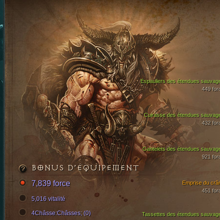
Espauliers des étendues sauvag
449 for
Cuirasse des étendues sauvag
432 for
Gantelets des étendues sauvag
921 for
BONUS D’ÉQUIPEMENT
7,839 force
Emprise du crâ
451 for
5,016 vitalité
4Châsse:Châsses; (0)
Tassettes des étendues sauvag