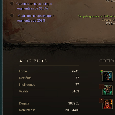
550 for
Chances de coup critique
augmentées de 31.5%
Dégâts des coups critiques
Sang du guerrier de Bul-Kath
2 509,6 D
augmentés de 258%
979 for
ATTRIBUTS
COMP
Force
9741
Dextérité
77
Intelligence
77
Vitalité
5163
Dégâts
387951
Robustesse
20094400