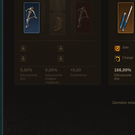
Soin
Charge
0,00%
0,00%
+0,00
166,00%
Découverte
Découverte
Expérience
Découverte
d’or
d’objets
d’or
magiques
Dernière mise