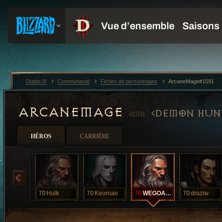
Diablo III
Communauté
Fiches de personnages
ArcaneMage#1591
ARCANEMAGE
DEMON HUN
#1591
HÉROS
CARRIÈRE
70
Hulk
70
Keornao
70
WEGOAGAIN
70
draziw