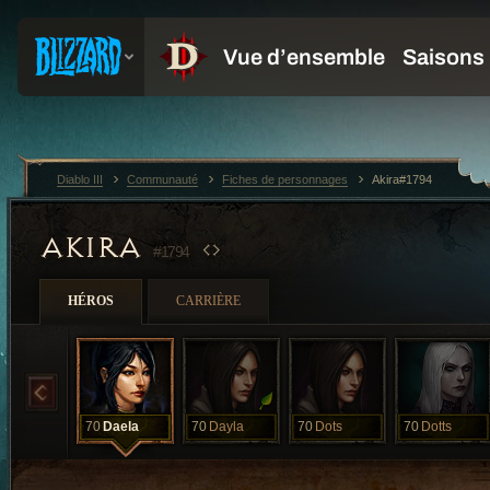
Diablo III
Communauté
Fiches de personnages
Akira#1794
AKIRA
#1794
HÉROS
CARRIÈRE
70
Daela
70
Dayla
70
Dots
70
Dotts