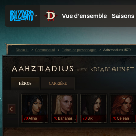
Diablo III
Communauté
Fiches de personnages
Aahzmadius#1570
AAHZMADIUS
DIABLOIINET
#1570
HÉROS
CARRIÈRE
70
Alina
70
Bananarama
70
Bix
70
Celean