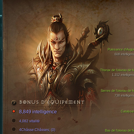
Puissance d’Augui
608 intelligen
Thorax de l’oiseau de f
1,312 intelligen
Serres de l’oiseau de f
738 intelligen
BONUS D’ÉQUIPEMENT
8,849 intelligence
Catalyse
4,082 vitalité
4Châsse:Châsses; (0)
Bas de l’oiseau de f