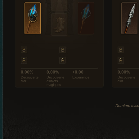
0,00%
0,00%
+0,00
0,00%
Découverte
Découverte
Expérience
Découverte
d’or
d’objets
d’or
magiques
Dernière mise