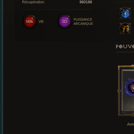
Récupération
960186
PUISSANCE
588k
VIE
113
ARCANIQUE
POUVO
Arm