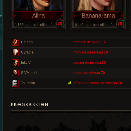
Alina
Bananarama
70
70
1 165 monstres élite tués
8 448 monstres élite tués
Celean
barbare de niveau
70
Cyradis
moniale de niveau
70
InkyIV
sorcier de niveau
70
SIVMonkII
moine de niveau
70
Tsushiko
nécromancienne de niveau
70
PROGRESSION