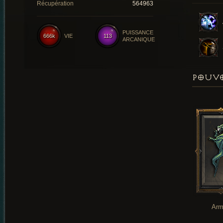
Récupération
564963
PUISSANCE
666k
VIE
113
ARCANIQUE
POUVO
Arm