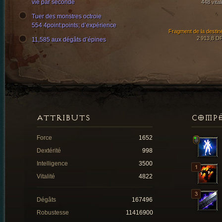
vie par seconde
448 vital
Tuer des monstres octroie
554 4point:points; d’expérience
Fragment de la destin
2 913,8 D
11,585 aux dégâts d’épines
ATTRIBUTS
COMP
Force
1652
Dextérité
998
Intelligence
3500
Vitalité
4822
Dégâts
167496
Robustesse
11416900