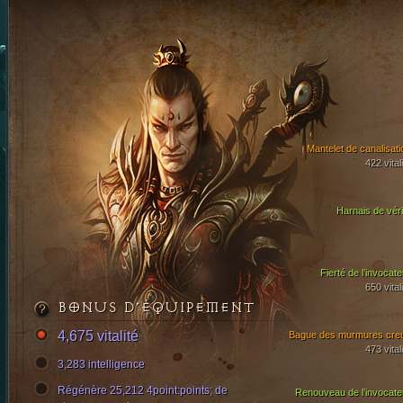
Mantelet de canalisati
422 vital
Harnais de véri
Fierté de l’invocate
650 vital
BONUS D’ÉQUIPEMENT
4,675 vitalité
Bague des murmures cre
473 vital
3,283 intelligence
Régénère 25,212 4point:points; de
Renouveau de l’invocate