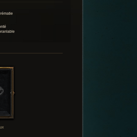
rématie
onté
branlable
oux