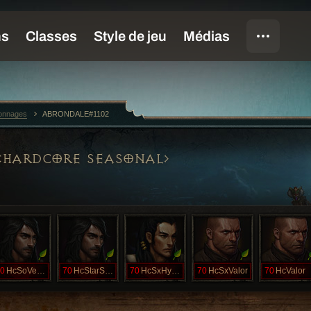
sonnages
ABRONDALE#1102
HARDCORE SEASONAL
0
HcSoVenom
70
HcStarScream
70
HcSxHydra
70
HcSxValor
70
HcValor