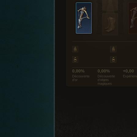
0,00%
0,00%
+0,00
Découverte
Découverte
Expérien
d’or
d’objets
magiques