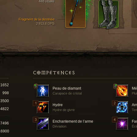
448 vitalité
Fragment de la destinée
2 913,8 DPS
COMPÉTENCES
1652
Peau de diamant
Mé
998
Carapace de cristal
Plu
3500
Hydre
Ar
4822
Hydre de givre
Tem
Enchantement de l’arme
Fam
67496
Déviation
Écl
16900