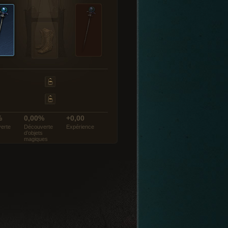
%
0,00%
+0,00
erte
Découverte
Expérience
d’objets
magiques