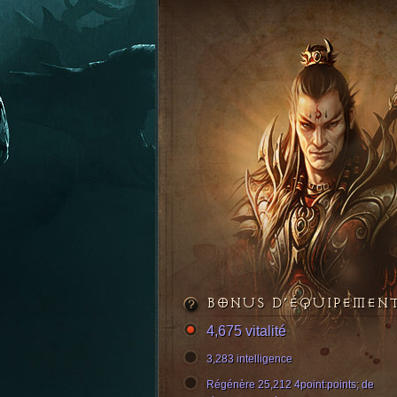
BONUS D’ÉQUIPEMEN
4,675 vitalité
3,283 intelligence
Régénère 25,212 4point:points; de