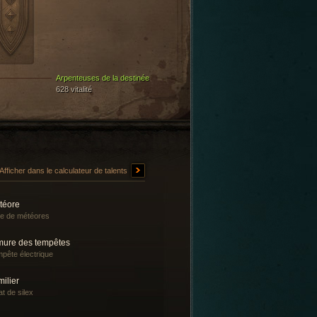
Arpenteuses de la destinée
628 vitalité
Afficher dans le calculateur de talents
téore
ie de météores
mure des tempêtes
pête électrique
ilier
at de silex