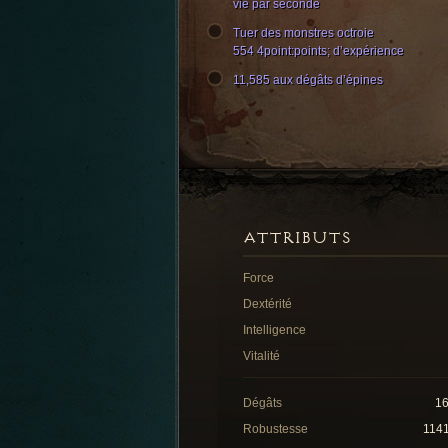
vie par seconde
Tuer des monstres octroie
554 4point:points; d’expérience
11,585 aux dégâts d’épines
ATTRIBUTS
Force
Dextérité
Intelligence
Vitalité
Dégâts
1
Robustesse
114