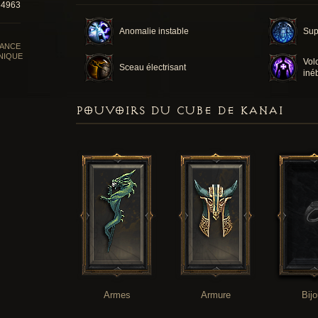
64963
Anomalie instable
Sup
SANCE
NIQUE
Vol
Sceau électrisant
iné
POUVOIRS DU CUBE DE KANAI
Armes
Armure
Bij