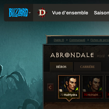
Diablo III
Communauté
Fiches de per
ABRONDALE
#1102
HÉROS
CARRIÈRE
70
HalHydra
70
HcHalHydra
7