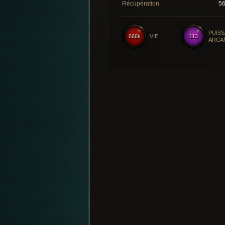
Récupération
5
PUIS
666k
VIE
113
ARCA