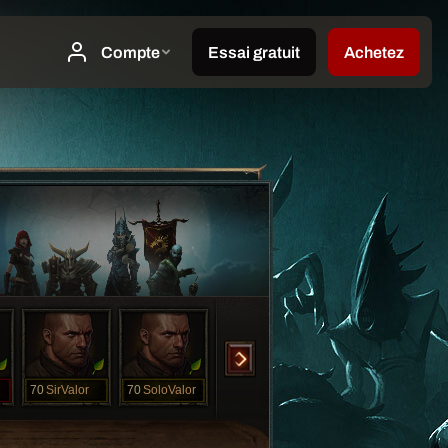
70
SirValor
70
SoloValor
70
SoloVenom
70
StarScream
70