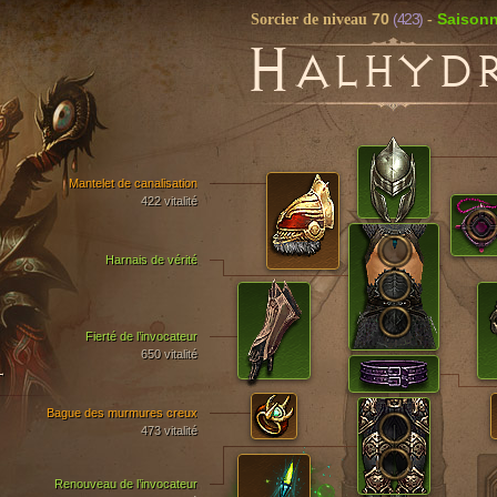
70
(423)
Saisonn
Sorcier de niveau
-
H
ALHYD
Mantelet de canalisation
422 vitalité
Harnais de vérité
Fierté de l’invocateur
650 vitalité
T
Bague des murmures creux
473 vitalité
Renouveau de l’invocateur