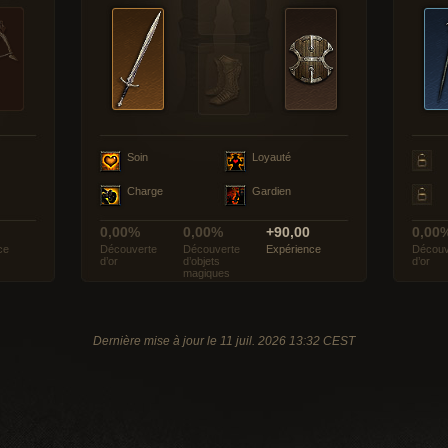
Soin
Loyauté
Charge
Gardien
0,00%
0,00%
+90,00
0,00
ce
Découverte
Découverte
Expérience
Découv
d’or
d’objets
d’or
magiques
Dernière mise à jour le 11 juil. 2026 13:32 CEST