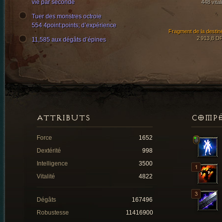
vie par seconde
448 vital
Tuer des monstres octroie
554 4point:points; d’expérience
Fragment de la destin
2 913,8 D
11,585 aux dégâts d’épines
ATTRIBUTS
COMP
Force
1652
Dextérité
998
Intelligence
3500
Vitalité
4822
Dégâts
167496
Robustesse
11416900