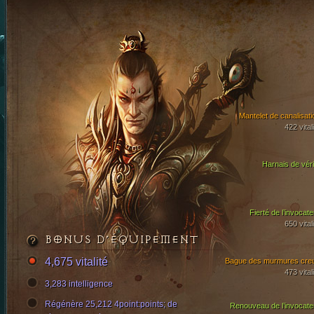
Mantelet de canalisati
422 vital
Harnais de véri
Fierté de l’invocate
650 vital
BONUS D’ÉQUIPEMENT
4,675 vitalité
Bague des murmures cre
473 vital
3,283 intelligence
Régénère 25,212 4point:points; de
Renouveau de l’invocate