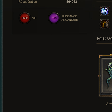
Récupération
564963
PUISSANCE
666k
VIE
113
ARCANIQUE
POUVO
Arm