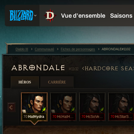
Diablo III
Communauté
Fiches de personnages
ABRONDALE#1102
ABRONDALE
HARDCORE SEA
#1102
HÉROS
CARRIÈRE
70
HalHydra
70
HcHalHydra
70
HcSoVenom
70
HcStarScream