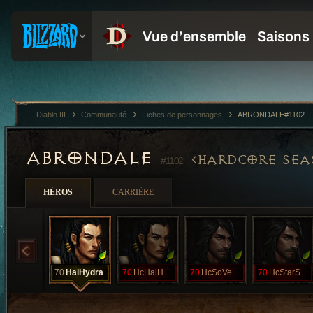
Diablo III
Communauté
Fiches de personnages
ABRONDALE#1102
ABRONDALE
HARDCORE SEA
#1102
HÉROS
CARRIÈRE
70
HalHydra
70
HcHalHydra
70
HcSoVenom
70
HcStarScream