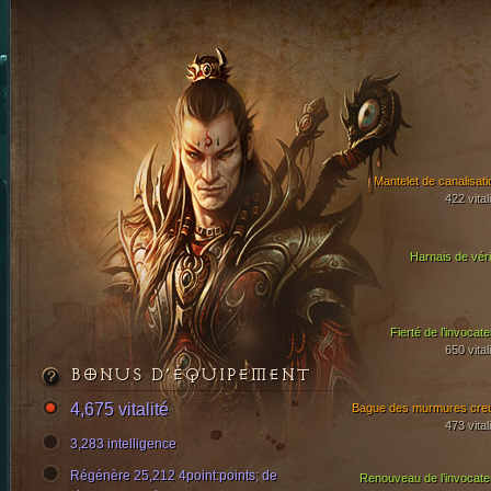
Mantelet de canalisati
422 vital
Harnais de véri
Fierté de l’invocate
650 vital
BONUS D’ÉQUIPEMENT
4,675 vitalité
Bague des murmures cre
473 vital
3,283 intelligence
Régénère 25,212 4point:points; de
Renouveau de l’invocate