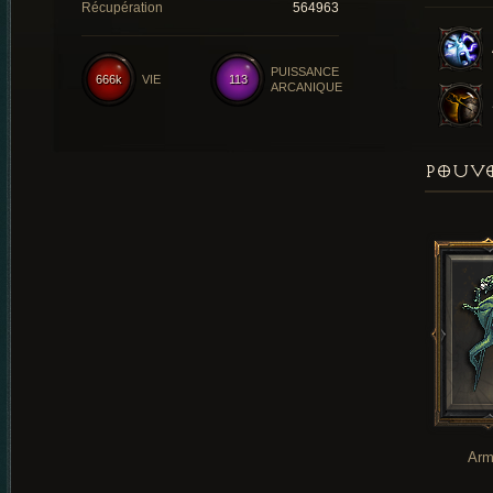
Récupération
564963
PUISSANCE
666k
VIE
113
ARCANIQUE
POUVO
Arm