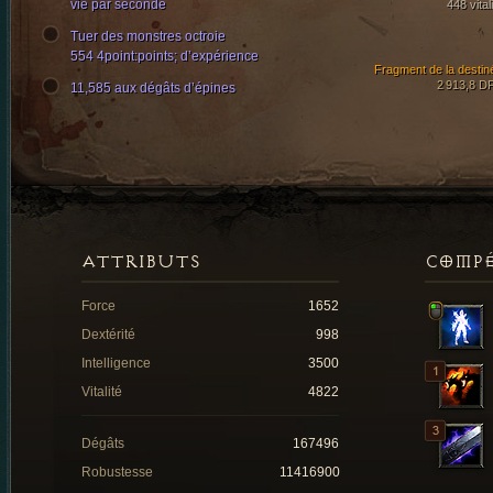
vie par seconde
448 vital
Tuer des monstres octroie
554 4point:points; d’expérience
Fragment de la destin
2 913,8 D
11,585 aux dégâts d’épines
ATTRIBUTS
COMP
Force
1652
Dextérité
998
Intelligence
3500
Vitalité
4822
Dégâts
167496
Robustesse
11416900