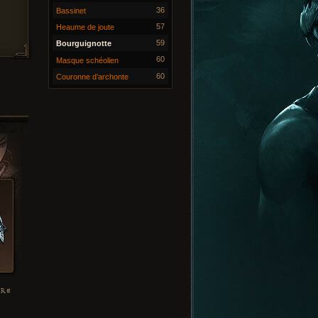
36
Bassinet
57
Heaume de joute
59
Bourguignotte
60
Masque schéolien
60
Couronne d’archonte
ÈRE