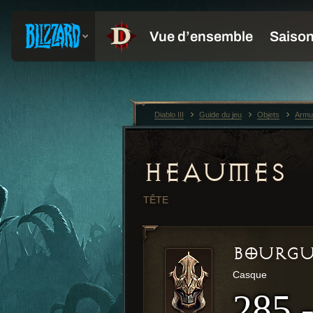
Diablo III
Guide du jeu
Objets
Armu
HEAUMES
TÊTE
BOURGU
Casque
285 