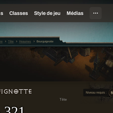
re
Tête
Heaumes
Bourguignotte
IGNOTTE
Niveau requis :
5
Tête
- 321