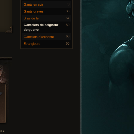
3
Gants en cuir
36
Gants gravés
57
Bras de fer
Gantelets de seigneur
59
de guerre
60
Gantelets d’archonte
60
Étrangleurs
ÈRE