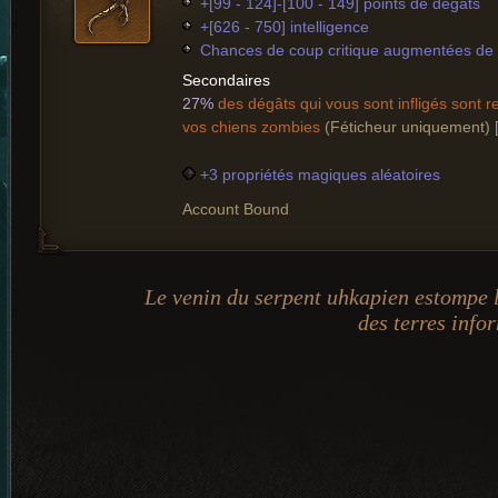
+[99 - 124]-[100 - 149] points de dégâts
+[626 - 750] intelligence
Chances de coup critique augmentées de 
Secondaires
27%
des dégâts qui vous sont infligés sont r
vos chiens zombies
(Féticheur uniquement)
+3 propriétés magiques aléatoires
Account Bound
Le venin du serpent uhkapien estompe l
des terres info