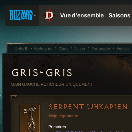
Diablo III
Guide du jeu
Objets
Armure
Main gauche
Gris-gris
GRIS-GRIS
MAIN GAUCHE
FÉTICHEUR
UNIQUEMENT
SERPENT UHKAPIEN
Mojo légendaire
Primaires