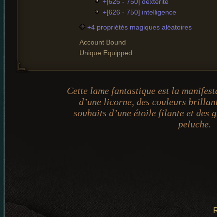
+[626 - 750] dextérité
+[626 - 750] intelligence
+4 propriétés magiques aléatoires
Account Bound
Unique Equipped
Cette lame fantastique est la manifest
d’une licorne, des couleurs brillan
souhaits d’une étoile filante et des
peluche.
R