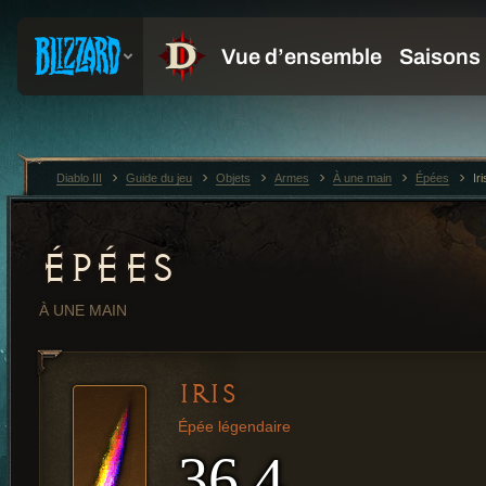
Diablo III
Guide du jeu
Objets
Armes
À une main
Épées
Iri
ÉPÉES
À UNE MAIN
IRIS
Épée légendaire
36,4