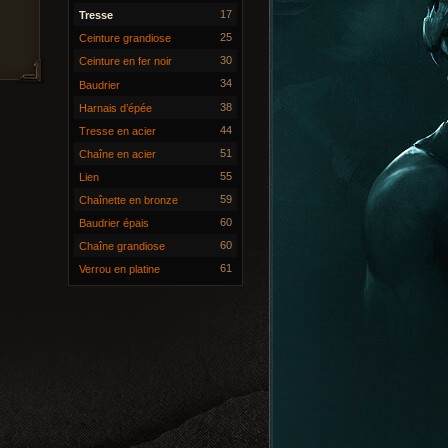
17
Tresse
25
Ceinture grandiose
30
Ceinture en fer noir
34
Baudrier
38
Harnais d’épée
44
Tresse en acier
51
Chaîne en acier
55
Lien
59
Chaînette en bronze
60
Baudrier épais
60
Chaîne grandiose
61
Verrou en platine