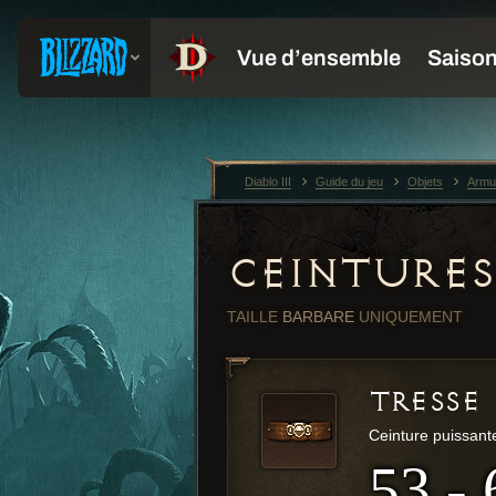
Diablo III
Guide du jeu
Objets
Armu
CEINTURES
TAILLE
BARBARE
UNIQUEMENT
TRESSE
Ceinture puissant
53 - 