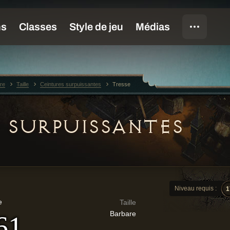
re
Taille
Ceintures surpuissantes
Tresse
 SURPUISSANTES
Niveau requis :
1
e
Taille
Barbare
61