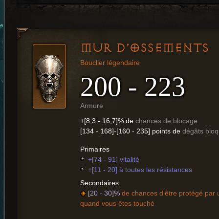
MUR D’OSSEMENTS
Bouclier légendaire
200 - 223
Armure
+[8,3 - 16,7]% de
chances de blocage
[134 - 168]-[160 - 235] points de
dégâts blo
Primaires
+[74 - 91] vitalité
+[11 - 20] à toutes les résistances
Secondaires
[20 - 30]%
de chances d’être protégé par u
quand vous êtes touché