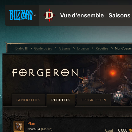
Diablo III
Guide du jeu
Artisans
forgeron
Recettes
Mur d’osse
FORGERON
GÉNÉRALITÉS
RECETTES
PROGRESSION
Plan
Niveau 4
(Maître)
Coût :
6 000