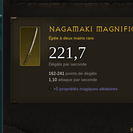
NAGAMAKI MAGNIF
Épée à deux mains rare
221,7
Dégâts par seconde
162-241
points de dégâts
1,10
attaque par seconde
+5 propriétés magiques aléatoires
R