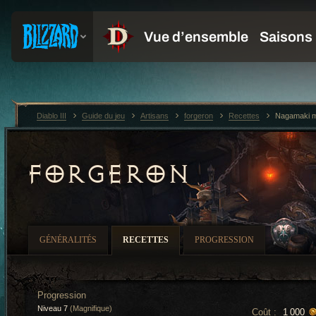
Diablo III
Guide du jeu
Artisans
forgeron
Recettes
Nagamaki m
FORGERON
GÉNÉRALITÉS
RECETTES
PROGRESSION
Progression
Niveau 7
(Magnifique)
Coût :
1 000