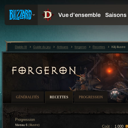
Diablo III
Guide du jeu
Artisans
forgeron
Recettes
Kilij illustre
FORGERON
GÉNÉRALITÉS
RECETTES
PROGRESSION
Progression
Niveau 6
(Illustre)
Coût :
1 000