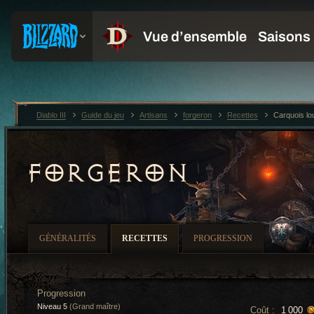
Diablo III
Guide du jeu
Artisans
forgeron
Recettes
Carquois lo
FORGERON
GÉNÉRALITÉS
RECETTES
PROGRESSION
Progression
Niveau 5
(Grand maître)
Coût :
1 000