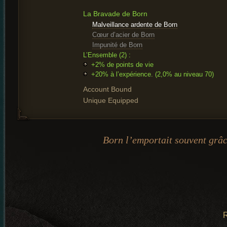
La Bravade de Born
Malveillance ardente de Born
Cœur d’acier de Born
Impunité de Born
L’Ensemble (2) :
+2% de points de vie
+20% à l’expérience. (2,0% au niveau 70)
Account Bound
Unique Equipped
Born l’emportait souvent grâce
R