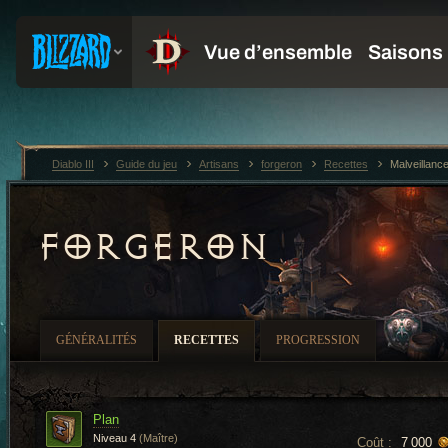
Diablo III
Guide du jeu
Artisans
forgeron
Recettes
Malveillanc
FORGERON
GÉNÉRALITÉS
RECETTES
PROGRESSION
Plan
Niveau 4
(Maître)
Coût :
7 000