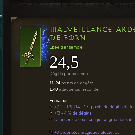
MALVEILLANCE ARD
DE BORN
Épée d’ensemble
24,5
Dégâts par seconde
11-24
points de dégâts
1,40
attaque par seconde
Primaires
+[11 - 13]-[14 - 17] points de dégâts de fo
+[3 - 4]% de dégâts
Chances de coup critique augmentées de [
+3 propriétés magiques aléatoires