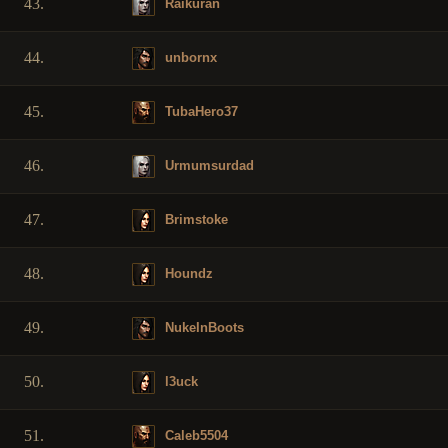
43.
Raikuran
44.
unbornx
45.
TubaHero37
46.
Urmumsurdad
47.
Brimstoke
48.
Houndz
49.
NukeInBoots
50.
l3uck
51.
Caleb5504