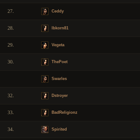
27.
Ceddy
28.
lbkorn81
29.
Vegeta
30.
ThePoet
Swarles
32.
Dstroyer
33.
BadReligionz
34.
Spirited