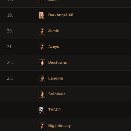
19.
DarkAngel168
20.
Jamie
21.
Azeyo
22.
Dieclowns
23.
Langola
SoloVega
THAC0
BigJohnasty