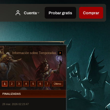
Información sobre Temporadas
1
2
3
4
5
6
7
Último
FINALIZADAS
28 mar. 2026 02:23:47