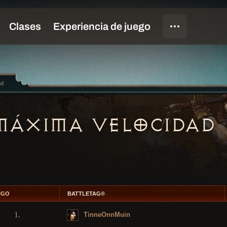
ad
MÁXIMA VELOCIDAD
NGO
BATTLETAG®
1.
TinneOnnMuin