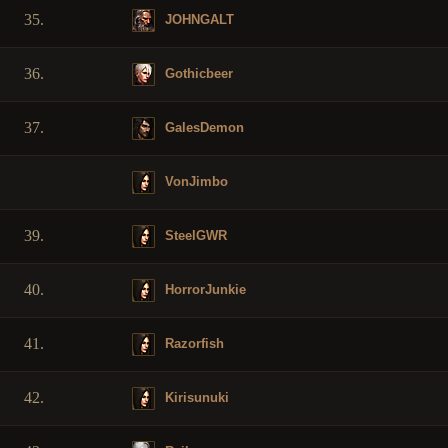
35.
JOHNGALT
36.
Gothicbeer
37.
GalesDemon
VonJimbo
39.
SteelGWR
40.
HorrorJunkie
41.
Razorfish
42.
Kirisunuki