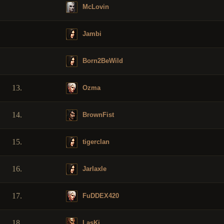
McLovin
Jambi
Born2BeWild
13.
Ozma
14.
BrownFist
15.
tigerclan
16.
Jarlaxle
17.
FuDDEX420
18.
LasKi