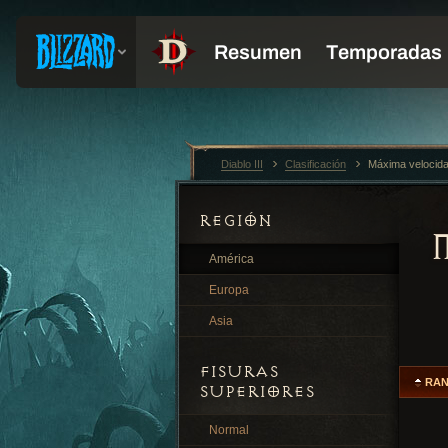
Diablo III
Clasificación
Máxima velocid
REGIÓN
América
Europa
Asia
FISURAS
RA
SUPERIORES
Normal