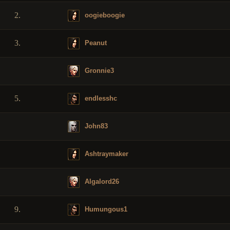
2.
oogieboogie
3.
Peanut
Gronnie3
5.
endlesshc
John83
Ashtraymaker
Algalord26
9.
Humungous1