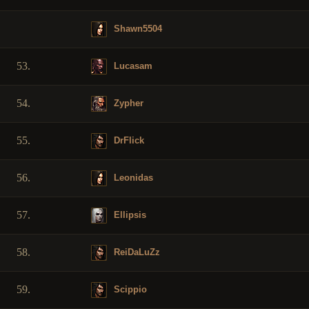
Shawn5504
53.
Lucasam
54.
Zypher
55.
DrFlick
56.
Leonidas
57.
Ellipsis
58.
ReiDaLuZz
59.
Scippio