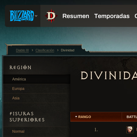
Diablo III
Clasificación
Divinidad
REGIÓN
DIVINID
América
Europa
Asia
FISURAS
RANGO
BATT
SUPERIORES
1.
Normal