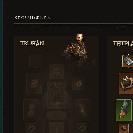
SEGUIDORES
Truhán
Templ