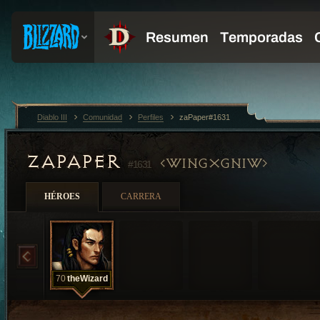
Diablo III
Comunidad
Perfiles
zaPaper#1631
ZAPAPER
WINGXGNIW
#1631
HÉROES
CARRERA
70
theWizard