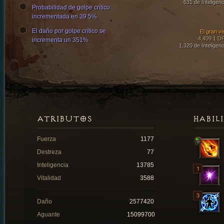
631 de Inteligenc
Probabilidad de golpe crítico
incrementada en 39.5%.
El daño por golpe crítico se
El gran vi
4,409.1 D
incrementa un 351%
1,320 de Inteligenc
ATRIBUTOS
HABIL
Fuerza
1177
Destreza
77
Inteligencia
13785
Vitalidad
3588
Daño
2577420
Aguante
15099700