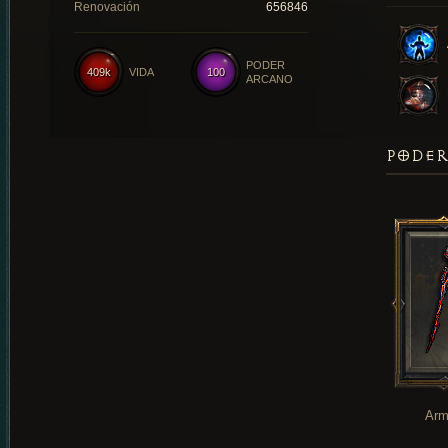
Renovación
656846
PODER
409k
VIDA
100
ARCANO
PODER
Arm