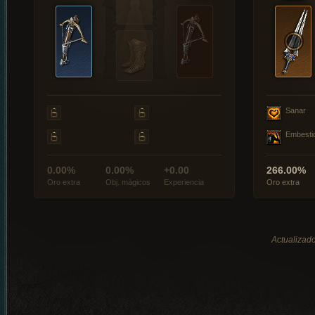
Sanar
Embesti
0.00%
0.00%
+0.00
266.00%
Oro extra
Obj. mágicos
Experiencia
Oro extra
Actualizado