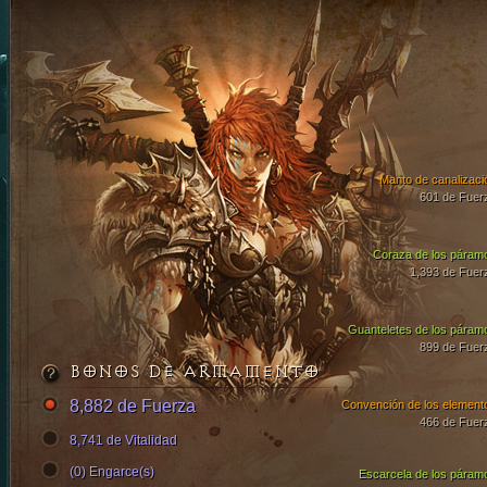
Manto de canalizaci
601 de Fuer
Coraza de los páram
1,393 de Fuer
Guanteletes de los páram
899 de Fuer
BONOS DE ARMAMENTO
8,882 de Fuerza
Convención de los element
466 de Fuer
8,741 de Vitalidad
(0) Engarce(s)
Escarcela de los páram