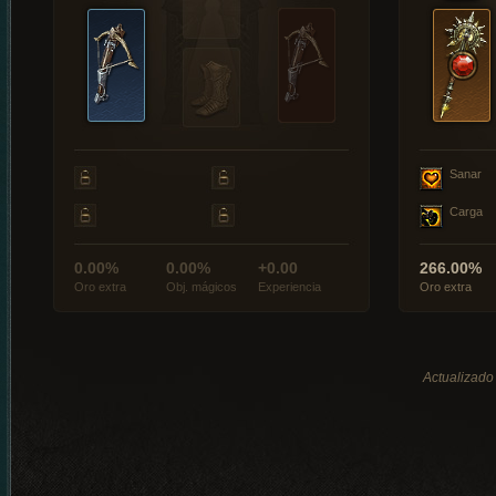
Sanar
Carga
0.00%
0.00%
+0.00
266.00%
Oro extra
Obj. mágicos
Experiencia
Oro extra
Actualizado