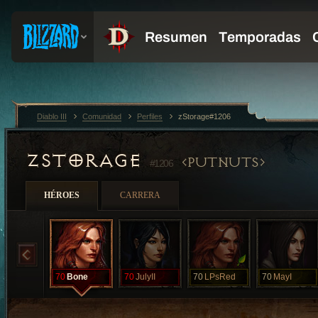
Diablo III
Comunidad
Perfiles
zStorage#1206
ZSTORAGE
PUTNUTS
#1206
HÉROES
CARRERA
70
Bone
70
JulyII
70
LPsRed
70
MayI