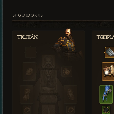
SEGUIDORES
Truhán
Templ