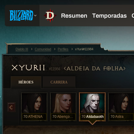
Diablo III
Comunidad
Perfiles
xYurii#11984
XYURII
ALDEIA DA FOLHA
#11984
HÉROES
CARRERA
70
ATHENA
70
Abençoada
70
Aldabaoth
70
Astra