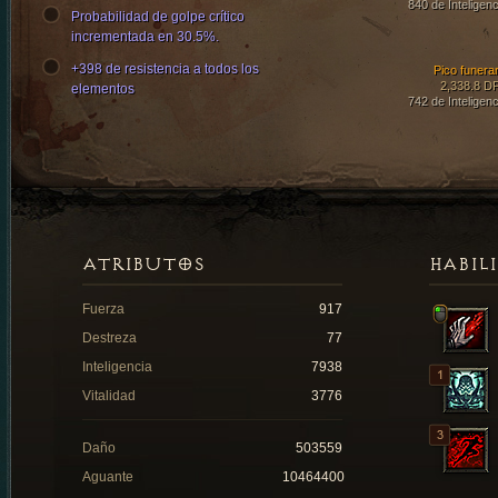
840 de Inteligenc
Probabilidad de golpe crítico
incrementada en 30.5%.
+398 de resistencia a todos los
Pico funerar
2,338.8 D
elementos
742 de Inteligenc
ATRIBUTOS
HABIL
Fuerza
917
Destreza
77
Inteligencia
7938
Vitalidad
3776
Daño
503559
Aguante
10464400