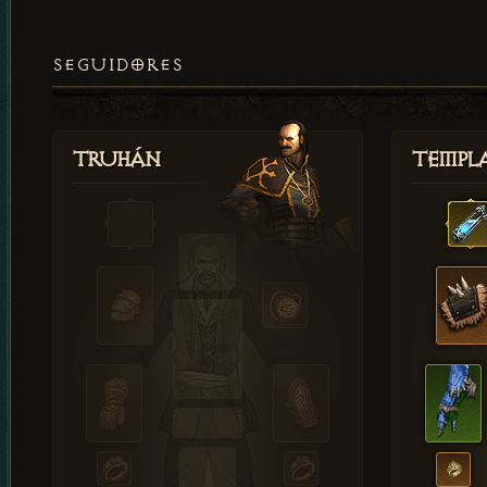
SEGUIDORES
Truhán
Templ