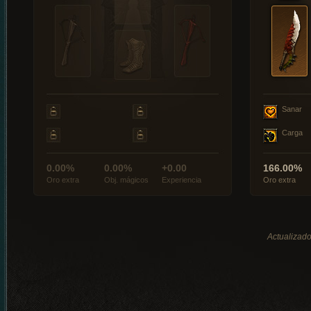
Sanar
Carga
0.00%
0.00%
+0.00
166.00%
Oro extra
Obj. mágicos
Experiencia
Oro extra
Actualizado