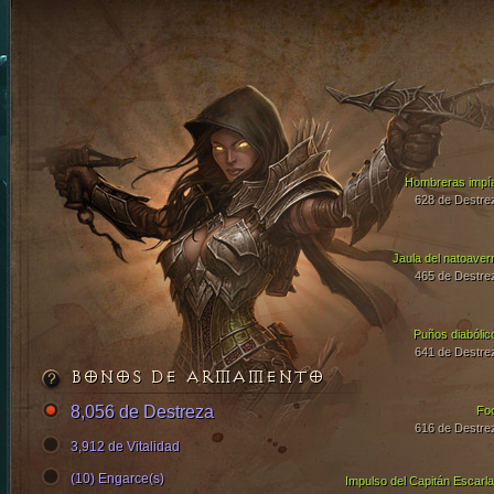
Hombreras impí
628 de Destre
Jaula del natoaver
465 de Destre
Puños diabólic
641 de Destre
BONOS DE ARMAMENTO
8,056 de Destreza
Fo
616 de Destre
3,912 de Vitalidad
(10) Engarce(s)
Impulso del Capitán Escarla