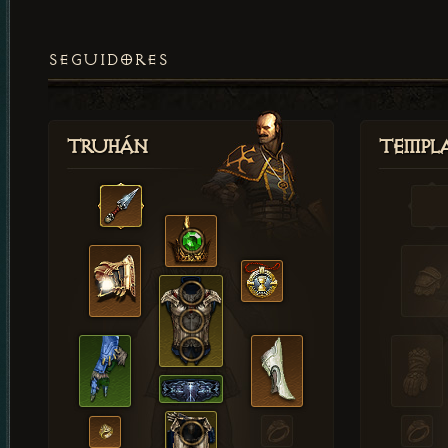
SEGUIDORES
Truhán
Templ