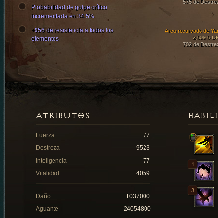
575 de Destre
Probabilidad de golpe crítico
incrementada en 34.5%.
+956 de resistencia a todos los
Arco recurvado de Ya
2,609.6 D
elementos
702 de Destre
ATRIBUTOS
HABIL
Fuerza
77
Destreza
9523
Inteligencia
77
Vitalidad
4059
Daño
1037000
Aguante
24054800