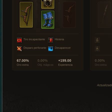
Tiro incapacitante
Histeria
Disparo perforante
Desaparecer
67.00%
0.00%
+199.00
0.00%
Oro extra
Obj. mágicos
Experiencia
Oro extra
Actualizad