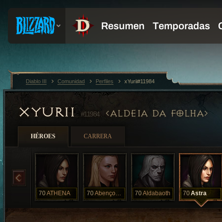
Diablo III
Comunidad
Perfiles
xYurii#11984
XYURII
ALDEIA DA FOLHA
#11984
HÉROES
CARRERA
70
ATHENA
70
Abençoada
70
Aldabaoth
70
Astra