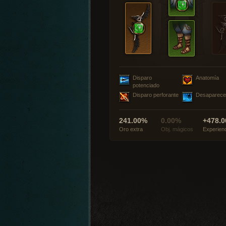
Disparo
Anatomía
potenciado
Disparo perforante
Desaparece
241.00%
0.00%
+478.0
Oro extra
Obj. mágicos
Experien