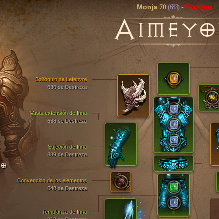
Monja
70
(683)
-
Extremo
A
IMEY
Soliloquio de Lefebvre
636 de Destreza
Vasta extensión de Inna
638 de Destreza
Sujeción de Inna
889 de Destreza
TO
Convención de los elementos
648 de Destreza
Templanza de Inna