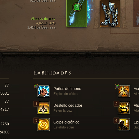
913 de Destreza
Alcance de Inna
4,021.0 DPS
1,414 de Destreza
HABILIDADES
77
Puños de trueno
Ac
15031
Explosión eólica
Alu
77
Destello cegador
Ali
4317
Fe en la Luz
Ali
Golpe ciclónico
Epi
32750
Estallido solar
Sud
24300