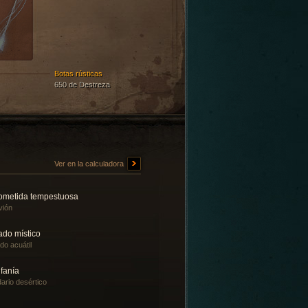
Botas rústicas
650 de Destreza
Ver en la calculadora
ometida tempestuosa
vión
ado místico
ado acuátil
fanía
ario desértico