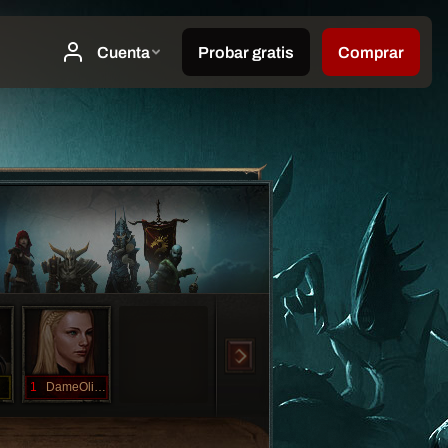
1
DameOlivia