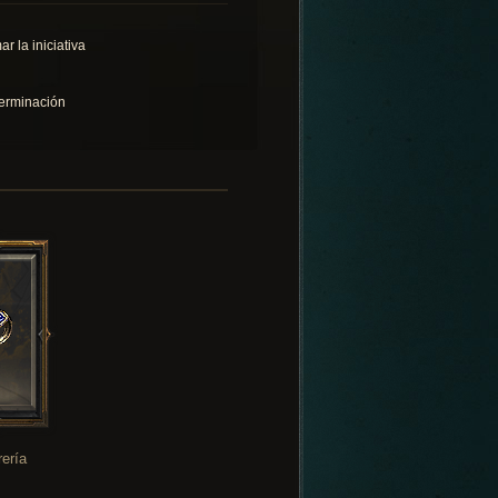
r la iniciativa
erminación
rería