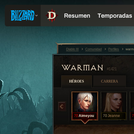
Diablo III
Comunidad
Perfiles
warm
WARMAN
#1421
HÉROES
CARRERA
70
Aimeyou
70
Jeanne
7