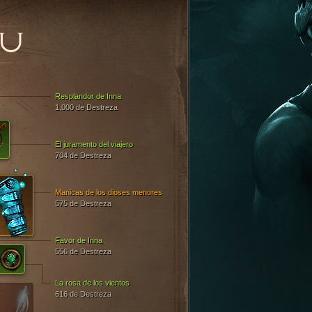
OU
Resplandor de Inna
1,000 de Destreza
El juramento del viajero
704 de Destreza
Manicas de los dioses menores
575 de Destreza
Favor de Inna
556 de Destreza
La rosa de los vientos
616 de Destreza