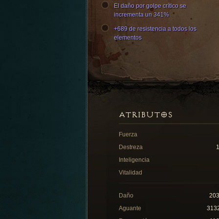
El daño por golpe crítico se
incrementa un 341%
+689 de resistencia a todos los
elementos
ATRIBUTOS
Fuerza
Destreza
Inteligencia
Vitalidad
Daño
20
Aguante
313