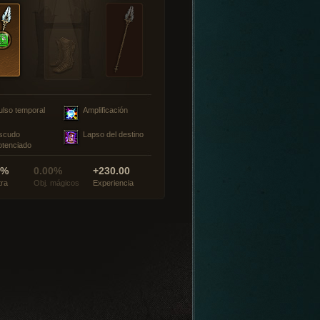
ulso temporal
Amplificación
scudo
Lapso del destino
otenciado
0%
0.00%
+230.00
tra
Obj. mágicos
Experiencia