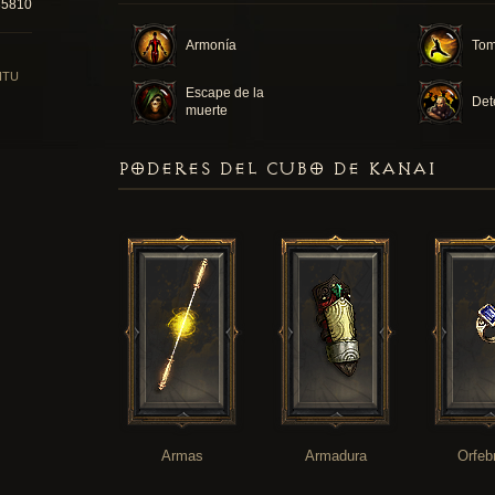
85810
Armonía
Toma
ITU
Escape de la
Det
muerte
PODERES DEL CUBO DE KANAI
Armas
Armadura
Orfeb