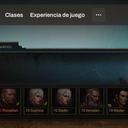
an#1421
0
Ronaldart
70
Sophina
70
Startin
70
Vensdaorm
70
Waster