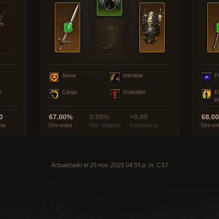
Sanar
Intimidar
P
r
Carga
Guardián
E
p
0
67.00%
0.00%
+0.00
68.0
cia
Oro extra
Obj. mágicos
Experiencia
Oro ex
Actualizado el 25 nov. 2025 04:55 p. m. CST