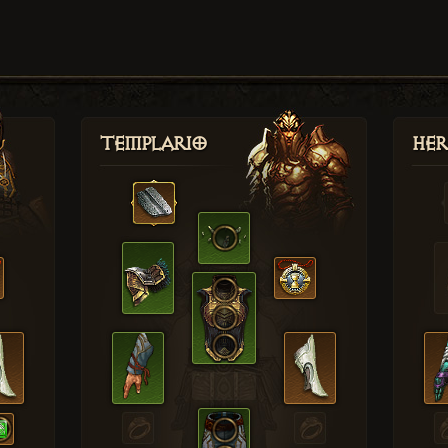
Templario
Her