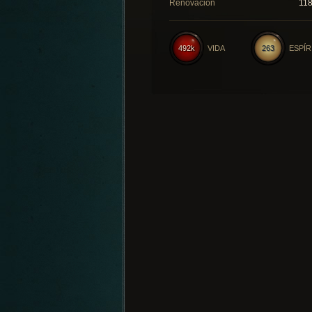
Renovación
11
492k
VIDA
263
ESPÍR