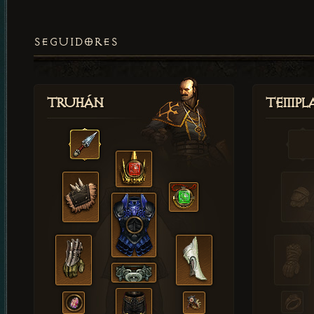
SEGUIDORES
Truhán
Templ