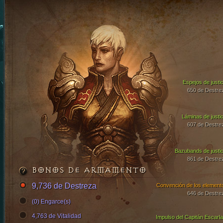
Espejos de justic
650 de Destre
Láminas de justic
607 de Destre
Bazubands de justic
861 de Destre
BONOS DE ARMAMENTO
9,736 de Destreza
Convención de los element
646 de Destre
(0) Engarce(s)
4,763 de Vitalidad
Impulso del Capitán Escarla