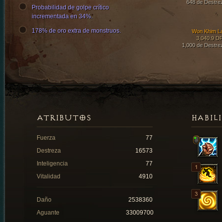
648 de Destre
Probabilidad de golpe crítico
incrementada en 34%.
178% de oro extra de monstruos.
Won Khim L
3,040.9 D
1,000 de Destre
ATRIBUTOS
HABIL
Fuerza
77
Destreza
16573
Inteligencia
77
Vitalidad
4910
Daño
2538360
Aguante
33009700