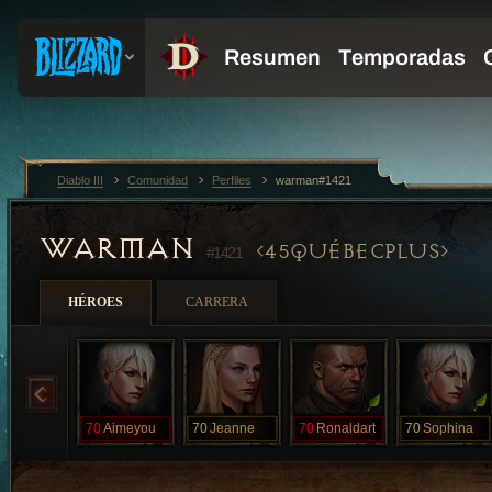
Diablo III
Comunidad
Perfiles
warman#1421
WARMAN
45QUÉBECPLUS
#1421
HÉROES
CARRERA
70
Aimeyou
70
Jeanne
70
Ronaldart
70
Sophina