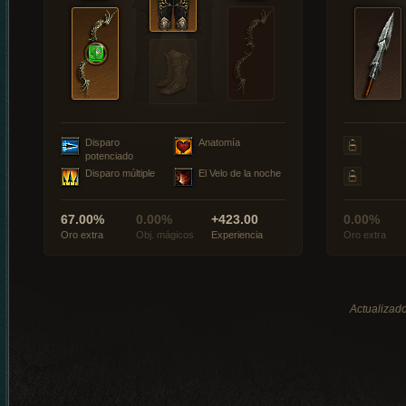
Disparo
Anatomía
potenciado
Disparo múltiple
El Velo de la noche
67.00%
0.00%
+423.00
0.00%
Oro extra
Obj. mágicos
Experiencia
Oro extra
Actualizado