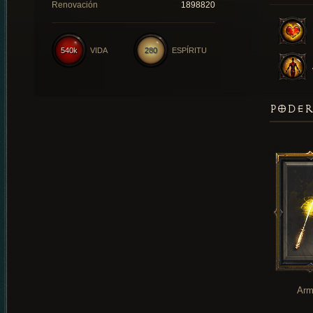
Renovación
1898820
540k
VIDA
280
ESPÍRITU
PODER
Arm