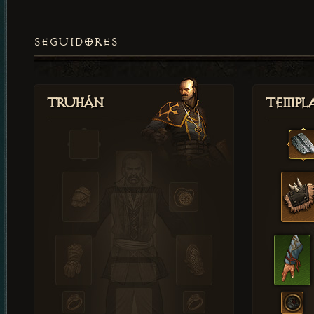
SEGUIDORES
Truhán
Templ