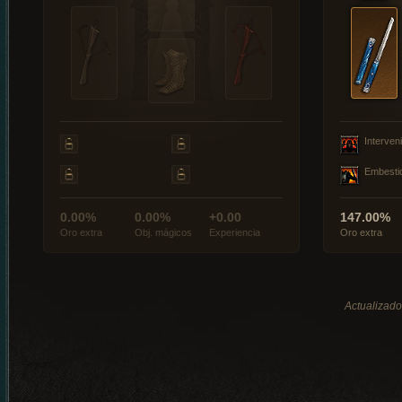
Interveni
Embesti
0.00%
0.00%
+0.00
147.00%
Oro extra
Obj. mágicos
Experiencia
Oro extra
Actualizado