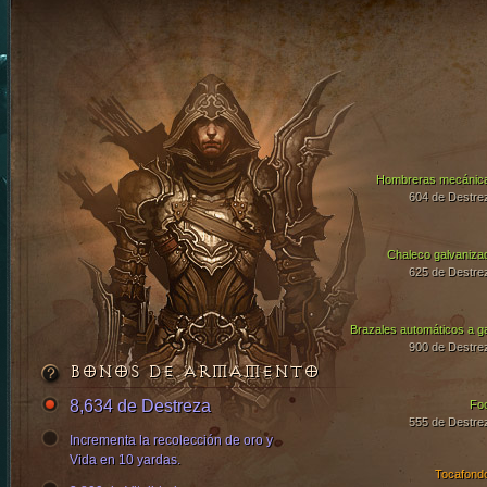
Hombreras mecánic
604 de Destre
Chaleco galvaniza
625 de Destre
Brazales automáticos a g
900 de Destre
BONOS DE ARMAMENTO
8,634 de Destreza
Fo
555 de Destre
Incrementa la recolección de oro y
Vida en 10 yardas.
Tocafond