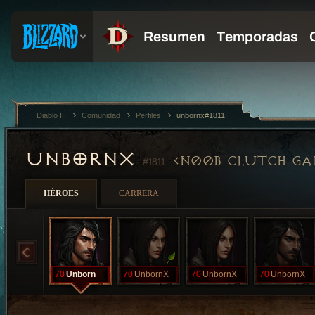
Diablo III
Comunidad
Perfiles
unbornx#1811
UNBORNX
N00B CLUTCH GA
#1811
HÉROES
CARRERA
70
Unborn
70
UnbornX
70
UnbornX
70
UnbornX