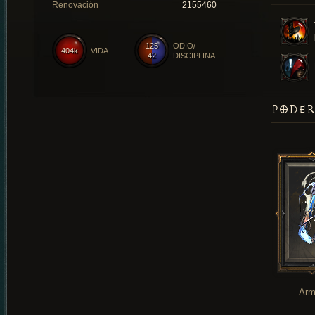
Renovación
2155460
125
ODIO/
404k
VIDA
42
DISCIPLINA
PODER
Arm