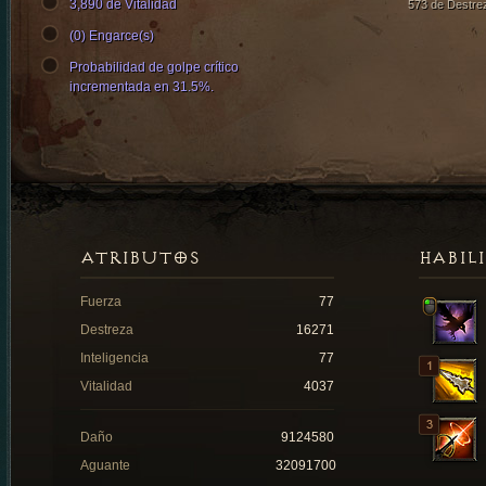
3,890 de Vitalidad
573 de Destre
(0) Engarce(s)
Probabilidad de golpe crítico
incrementada en 31.5%.
ATRIBUTOS
HABIL
Fuerza
77
Destreza
16271
Inteligencia
77
Vitalidad
4037
Daño
9124580
Aguante
32091700