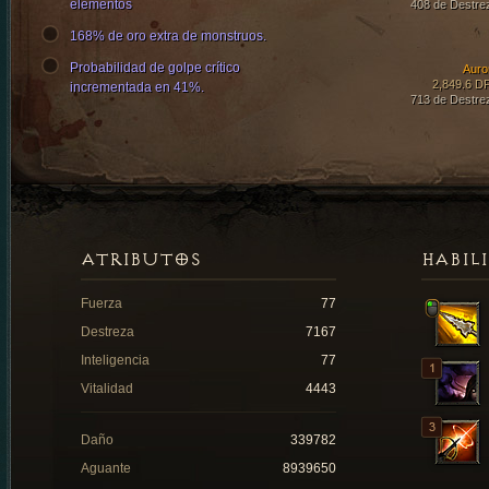
elementos
408 de Destre
168% de oro extra de monstruos.
Probabilidad de golpe crítico
Auro
2,849.6 D
incrementada en 41%.
713 de Destre
ATRIBUTOS
HABIL
Fuerza
77
Destreza
7167
Inteligencia
77
Vitalidad
4443
Daño
339782
Aguante
8939650