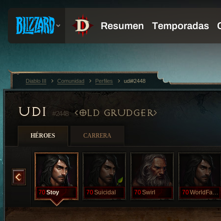
Diablo III
Comunidad
Perfiles
udi#2448
UDI
OLD GRUDGER
#2448
HÉROES
CARRERA
Reel
70
Stoy
70
Suicidal
70
Swirl
70
WorldFarmer