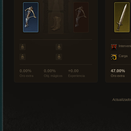
Interveni
Carga
0.00%
0.00%
+0.00
47.00%
Oro extra
Obj. mágicos
Experiencia
Oro extra
Actualizado