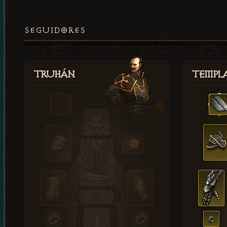
SEGUIDORES
Truhán
Templ