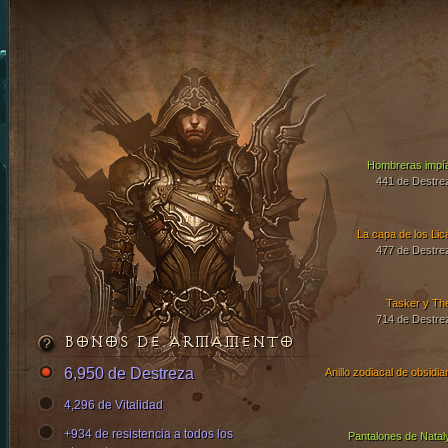
Hombreras impí
441 de Destre
La capa de los Lic
477 de Destre
Tasker y Th
714 de Destre
BONOS DE ARMAMENTO
6,950 de Destreza
Anillo zodiacal de obsidia
4,296 de Vitalidad
+934 de resistencia a todos los
Pantalones de Natal