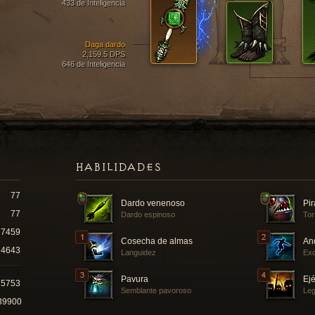
433 de Inteligencia
Daga dardo
2,159.5 DPS
646 de Inteligencia
HABILIDADES
77
Dardo venenoso
Pi
77
Dardo espinoso
Tor
7459
Cosecha de almas
And
4643
Languidez
Exc
Pavura
Ejé
25753
Semblante pavoroso
Leg
39900