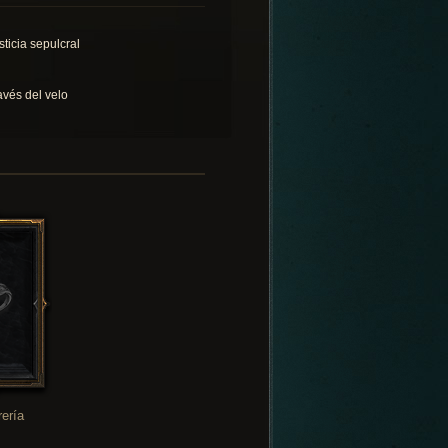
sticia sepulcral
avés del velo
rería