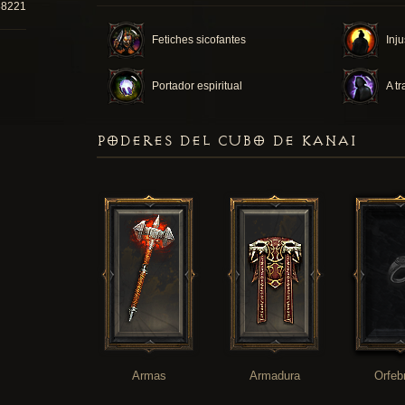
88221
Fetiches sicofantes
Inju
Portador espiritual
A tr
PODERES DEL CUBO DE KANAI
Armas
Armadura
Orfeb