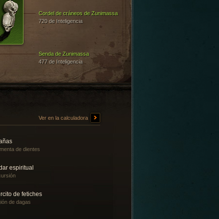
Cordel de cráneos de Zunimassa
720 de Inteligencia
Senda de Zunimassa
477 de Inteligencia
Ver en la calculadora
rañas
menta de dientes
ar espiritual
ursión
rcito de fetiches
ión de dagas