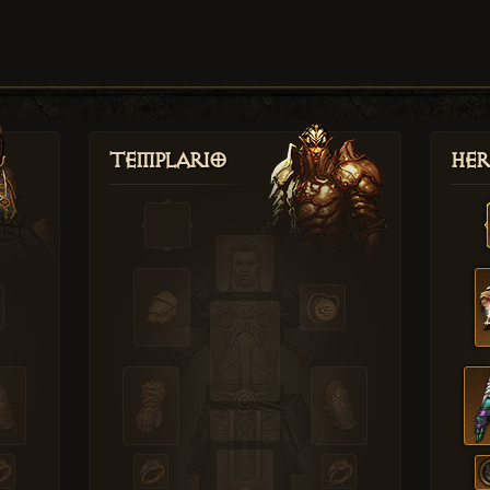
Templario
Her