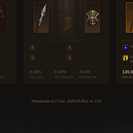
P
E
p
0.00%
0.00%
+0.00
135.
cia
Oro extra
Obj. mágicos
Experiencia
Oro ex
Actualizado el 17 jun. 2026 05:09 p. m. CST