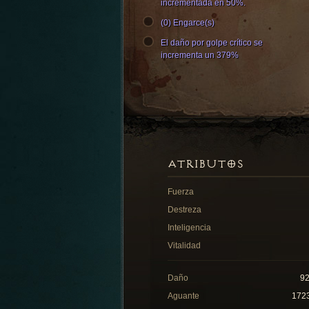
incrementada en 50%.
(0) Engarce(s)
El daño por golpe crítico se
incrementa un 379%
ATRIBUTOS
Fuerza
Destreza
Inteligencia
Vitalidad
Daño
9
Aguante
172