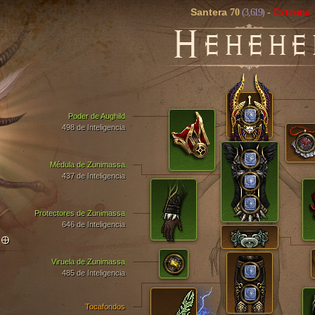
Santera
70
(3,619)
-
Extremo
H
EHEHE
Poder de Aughild
498 de Inteligencia
Médula de Zunimassa
437 de Inteligencia
Protectores de Zunimassa
646 de Inteligencia
TO
Viruela de Zunimassa
485 de Inteligencia
Tocafondos