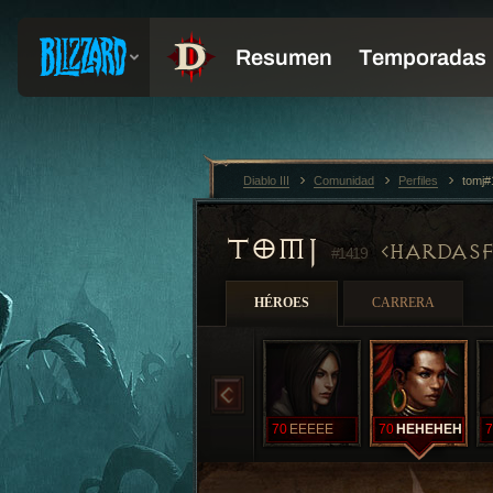
Diablo III
Comunidad
Perfiles
tomj#
TOMJ
HARDAS
#1419
HÉROES
CARRERA
70
EEEEE
70
HEHEHEH
7