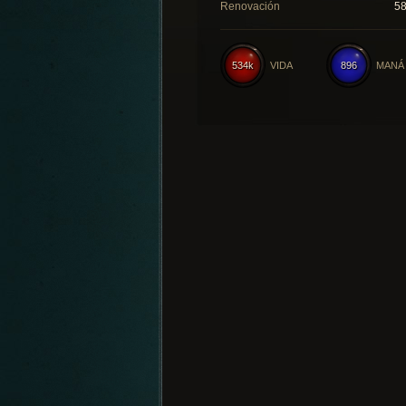
Renovación
5
534k
VIDA
896
MANÁ