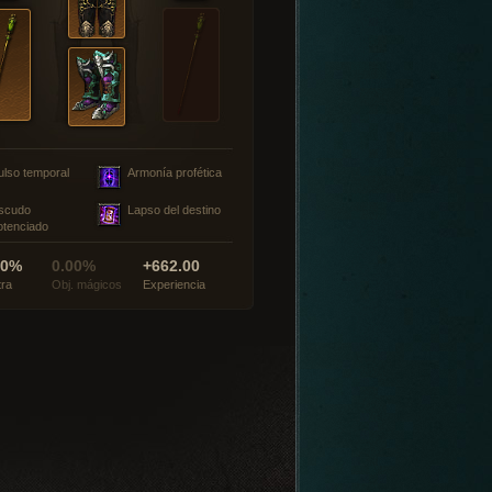
ulso temporal
Armonía profética
scudo
Lapso del destino
otenciado
00%
0.00%
+662.00
tra
Obj. mágicos
Experiencia