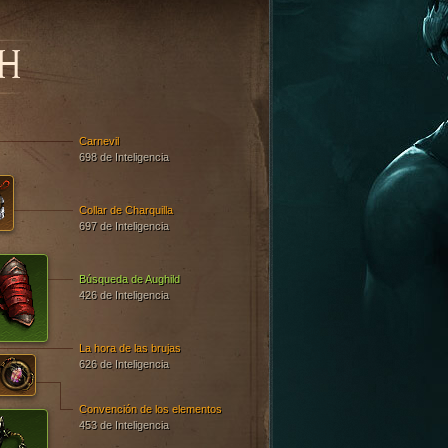
H
Carnevil
698 de Inteligencia
Collar de Charquilla
697 de Inteligencia
Búsqueda de Aughild
426 de Inteligencia
La hora de las brujas
626 de Inteligencia
Convención de los elementos
453 de Inteligencia