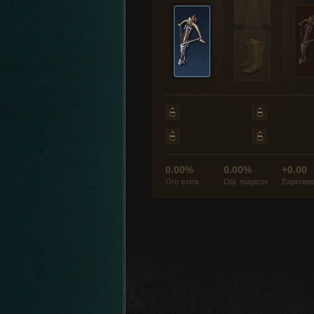
0.00%
0.00%
+0.00
Oro extra
Obj. mágicos
Experien