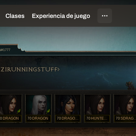
al#1777
ZIRUNNINGSTUFF
0
DRAGON
70
DRAGON
70
DRAGONLORD
70
HUNTERDRAGAN
70
SDRA