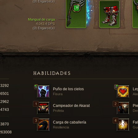
(0) Engarce(s)
Mangual de carga
4,043.4 DPS
(0) Engarce(s)
HABILIDADES
3292
Puño de los cielos
Le
6501
Fisura
Ala
2962
Campeador de Akarat
Pie
4743
Profeta
Des
Carga de caballería
Fa
43870
Resiliencia
Gu
263008