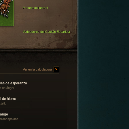
Escudo del corcel
Vadeadores del Capitán Escarlata
Ver en la calculadora
yes de esperanza
s de ángel
l de hierro
tello
lange
ardaespaldas