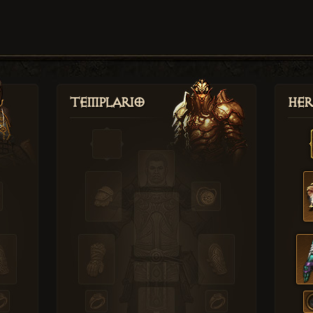
Templario
Her