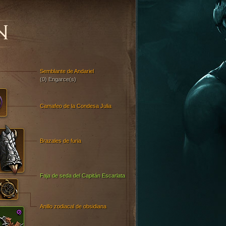
N
Semblante de Andariel
(0) Engarce(s)
Camafeo de la Condesa Julia
Brazales de furia
Faja de seda del Capitán Escarlata
Anillo zodiacal de obsidiana