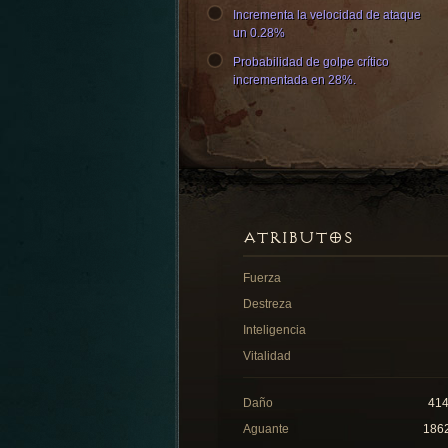
Incrementa la velocidad de ataque
un 0.28%
Probabilidad de golpe crítico
incrementada en 28%.
ATRIBUTOS
Fuerza
Destreza
Inteligencia
Vitalidad
Daño
41
Aguante
186