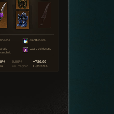
mbeleso
Amplificación
scudo
Lapso del destino
otenciado
00%
0.00%
+780.00
tra
Obj. mágicos
Experiencia