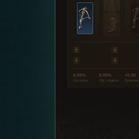
0.00%
0.00%
+0.00
Oro extra
Obj. mágicos
Experien