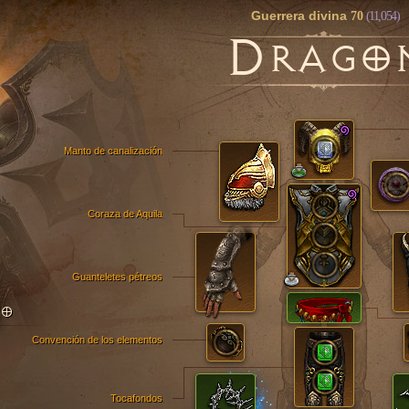
Guerrera divina
70
(11,054)
D
RAGO
Manto de canalización
Coraza de Aquila
Guanteletes pétreos
TO
Convención de los elementos
Tocafondos