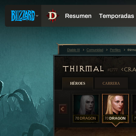
Diablo III
Comunidad
Perfiles
thirm
THIRMAL
CRA
#1777
HÉROES
CARRERA
70
DRAGON
70
DRAGON
7