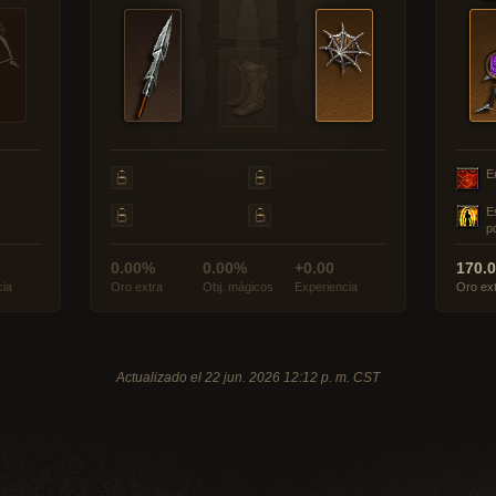
E
E
p
0.00%
0.00%
+0.00
170.
cia
Oro extra
Obj. mágicos
Experiencia
Oro ex
Actualizado el 22 jun. 2026 12:12 p. m. CST