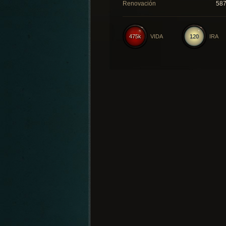
Renovación
58
475k
VIDA
120
IRA