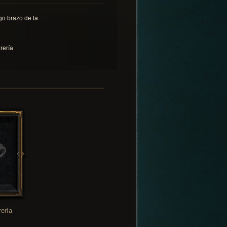
go brazo de la
rería
rería