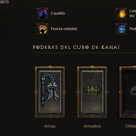
79070
Lar
Caudillo
ley
Fuerza celestial
Ped
PODERES DEL CUBO DE KANAI
Armas
Armadura
Orfeb