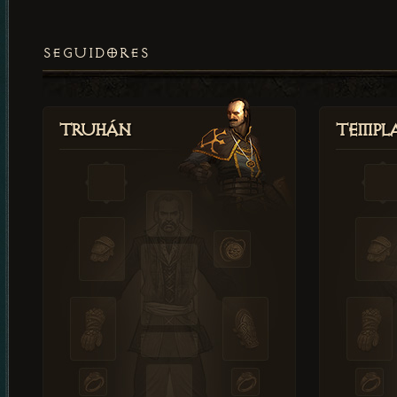
SEGUIDORES
Truhán
Templ