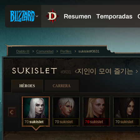
Diablo III
Comunidad
Perfiles
sukislet#3631
SUKISLET
지인이 모여 즐기는
#3631
HÉROES
CARRERA
70
sukislet
70
sukislet
70
sukislet
70
sukislet