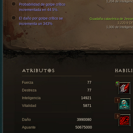
1,204 de Inteligenc
Probabilidad de golpe crítico
incrementada en 44.5%.
El daño por golpe crítico se
Guadaña calavérica de Jesse
3,220.9 D
incrementa un 343%
1,000 de Inteligenc
ATRIBUTOS
HABIL
Fuerza
77
Destreza
77
Inteligencia
14921
Vitalidad
5871
Daño
3990080
Aguante
50675000