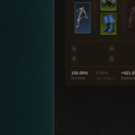
100.00%
0.00%
+421.0
Oro extra
Obj. mágicos
Experien