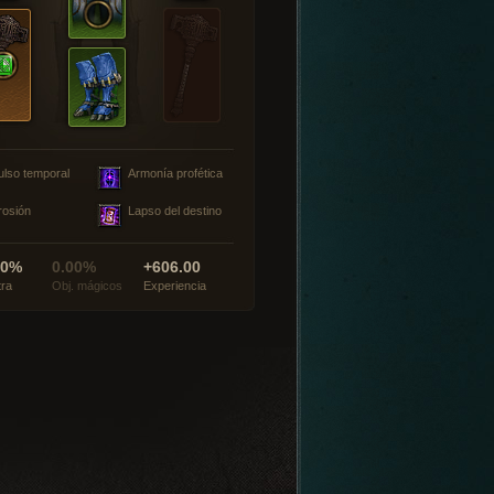
ulso temporal
Armonía profética
rosión
Lapso del destino
00%
0.00%
+606.00
tra
Obj. mágicos
Experiencia