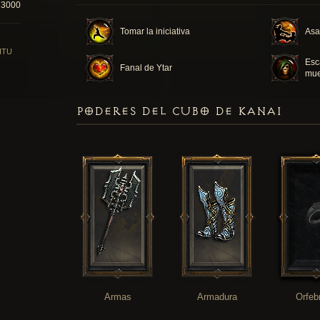
23000
Tomar la iniciativa
Asa
ITU
Esc
Fanal de Ytar
mue
PODERES DEL CUBO DE KANAI
Armas
Armadura
Orfeb