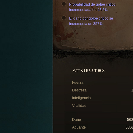
Probabilidad de golpe crítico
incrementada en 43.5%.
El daño por golpe crítico se
incrementa un 357%
ATRIBUTOS
Fuerza
Destreza
Inteligencia
Vitalidad
Daño
56
Aguante
536