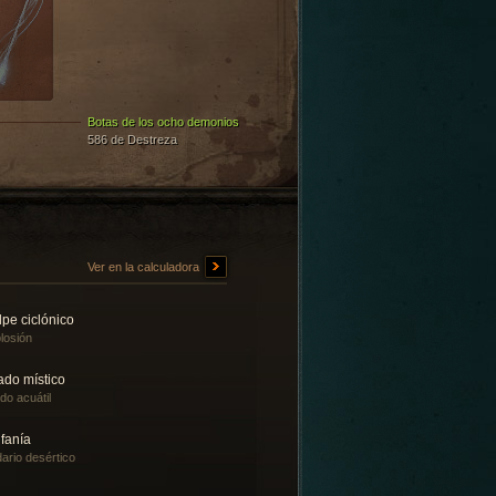
Botas de los ocho demonios
586 de Destreza
Ver en la calculadora
pe ciclónico
losión
ado místico
ado acuátil
fanía
ario desértico