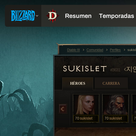
Diablo III
Comunidad
Perfiles
sukis
SUKISLET
지
#3631
HÉROES
CARRERA
70
sukislet
70
sukislet
7