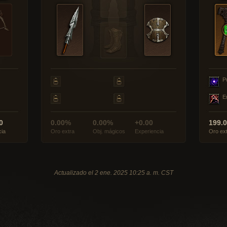
P
E
0
0.00%
0.00%
+0.00
199.
cia
Oro extra
Obj. mágicos
Experiencia
Oro ex
Actualizado el 2 ene. 2025 10:25 a. m. CST