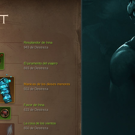
T
Resplandor de Inna
943 de Destreza
El juramento del viajero
693 de Destreza
Manicas de los dioses menores
553 de Destreza
Favor de Inna
633 de Destreza
La rosa de los vientos
650 de Destreza