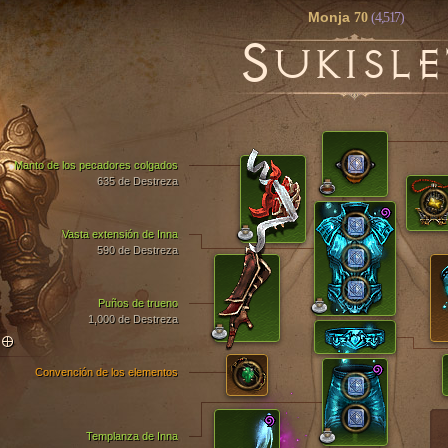
Monja
70
(4,517)
S
UKISLE
Manto de los pecadores colgados
635 de Destreza
Vasta extensión de Inna
590 de Destreza
Puños de trueno
1,000 de Destreza
TO
Convención de los elementos
Templanza de Inna