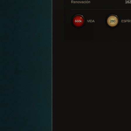
Renovación
16
668k
VIDA
280
ESPÍR