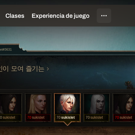
let#3631
인이 모여 즐기는
0
sukislet
70
sukislet
70
sukislet
70
sukislet
70
sukislet