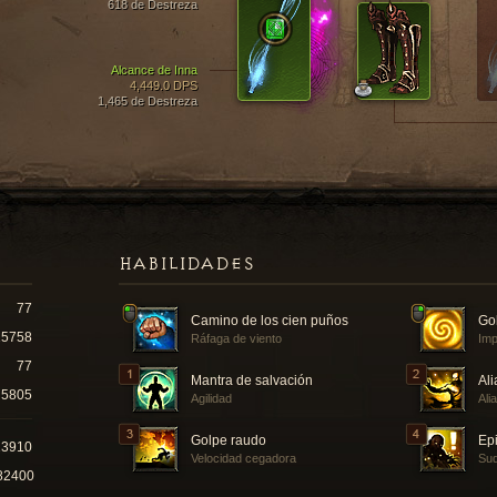
618 de Destreza
Alcance de Inna
4,449.0 DPS
1,465 de Destreza
HABILIDADES
77
Camino de los cien puños
Gol
15758
Ráfaga de viento
Imp
77
Mantra de salvación
Ali
5805
Agilidad
Ali
Golpe raudo
Epi
23910
Velocidad cegadora
Sud
82400