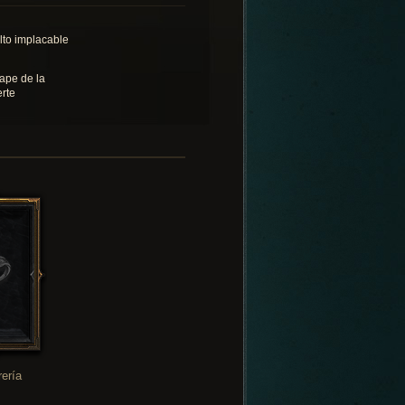
lto implacable
ape de la
rte
rería