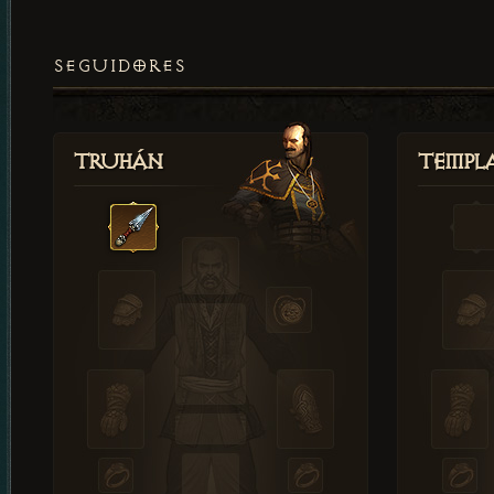
SEGUIDORES
Truhán
Templ