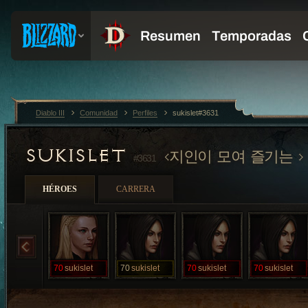
Diablo III
Comunidad
Perfiles
sukislet#3631
SUKISLET
지인이 모여 즐기는
#3631
HÉROES
CARRERA
70
sukislet
70
sukislet
70
sukislet
70
sukislet