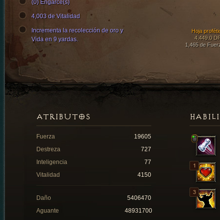
(0) Engarce(s)
4,003 de Vitalidad
Incrementa la recolección de oro y
Hoja proféti
4,449.0 D
Vida en 9 yardas.
1,465 de Fuer
ATRIBUTOS
HABIL
Fuerza
19605
Destreza
727
Inteligencia
77
Vitalidad
4150
Daño
5406470
Aguante
48931700