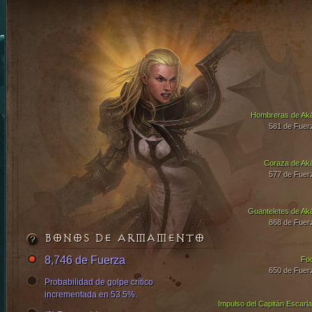
Hombreras de Ak
581 de Fuer
Coraza de Ak
577 de Fuer
Guanteletes de Ak
868 de Fuer
BONOS DE ARMAMENTO
8,746 de Fuerza
Fo
650 de Fuer
Probabilidad de golpe crítico
incrementada en 53.5%.
Impulso del Capitán Escarla