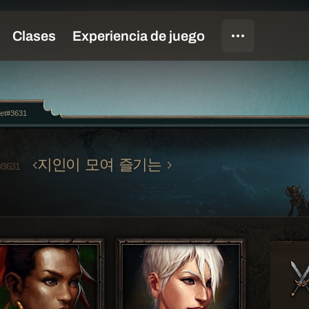
let#3631
지인이 모여 즐기는
#3631