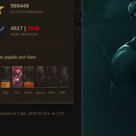
569449
ELITES ELIMINADOS
4517 |
3538
NIVEL PARAGÓN
o jugado por clase
GD.
CD.
MON.
Necro
SAN.
ARC.
alizado el 5 ago. 2026 07:16 p. m. CST