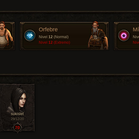
Orfebre
Mí
Nivel
12
(Normal)
Niv
Nivel
12
(Extremo)
Niv
sukislet
29/12/20
70