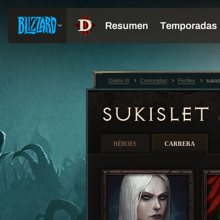
Diablo III
Comunidad
Perfiles
sukis
SUKISLET
HÉROES
CARRERA