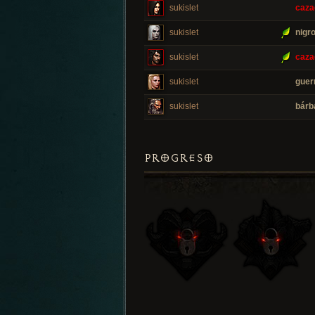
sukislet
caza
sukislet
nigr
sukislet
caza
sukislet
guer
sukislet
bárb
PROGRESO