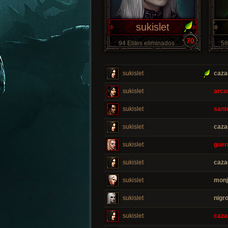
sukislet
70
94 Elites eliminados
58
sukislet
caza
sukislet
arca
sukislet
sant
sukislet
caza
sukislet
guer
sukislet
caza
sukislet
monj
sukislet
nigr
sukislet
caza