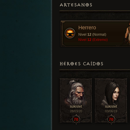
ARTESANOS
Herrero
Nivel
12
(Normal)
Nivel
12
(Extremo)
HÉROES CAÍDOS
sukislet
sukislet
28/03/20
03/06/19
70
70