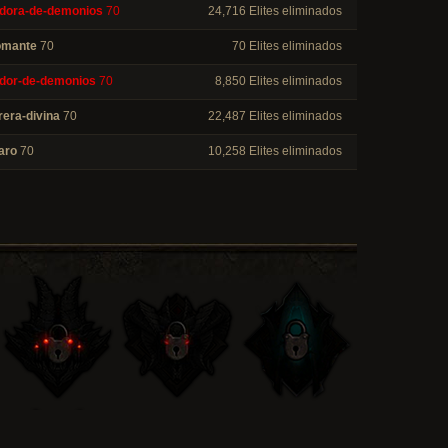
dora-de-demonios
70
24,716 Elites eliminados
omante
70
70 Elites eliminados
dor-de-demonios
70
8,850 Elites eliminados
rera-divina
70
22,487 Elites eliminados
aro
70
10,258 Elites eliminados