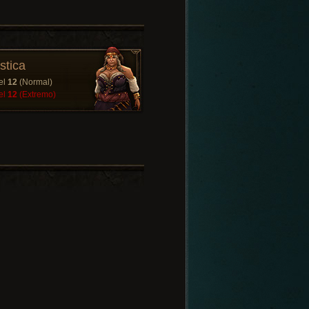
stica
el
12
(Normal)
el
12
(Extremo)