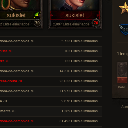
sukislet
sukislet
70
70
2 Elites eliminados
2,097 Elites eliminados
dora-de-demonios
70
5,723 Elites eliminados
nista
70
102 Elites eliminados
Tiemp
era
70
122 Elites eliminados
dora-de-demonios
70
14,310 Elites eliminados
rera-divina
70
23,023 Elites eliminados
BARB.
dora-de-demonios
70
11,972 Elites eliminados
a
70
9,676 Elites eliminados
Actu
omante
70
1,289 Elites eliminados
dora-de-demonios
70
31,493 Elites eliminados