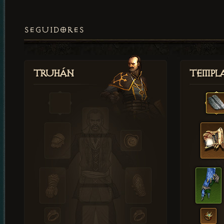
SEGUIDORES
Truhán
Templ