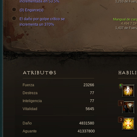
incrementada en 53.5%.
1,210 de Fuer
(0) Engarce(s)
El daño por golpe crítico se
Mangual de car
4,494.7 D
incrementa un 370%
1,437 de Fuer
ATRIBUTOS
HABIL
Fuerza
23266
Destreza
77
Inteligencia
77
Vitalidad
5645
Daño
4831580
Aguante
41337800