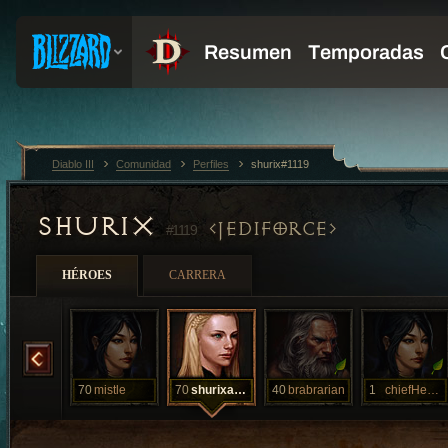
Diablo III
Comunidad
Perfiles
shurix#1119
SHURIX
JEDIFORCE
#1119
HÉROES
CARRERA
gilgamesh
70
mistle
70
shurixader
40
brabrarian
1
chiefHenny