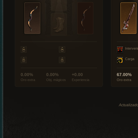
Interveni
Carga
0.00%
0.00%
+0.00
67.00%
Oro extra
Obj. mágicos
Experiencia
Oro extra
Actualizado