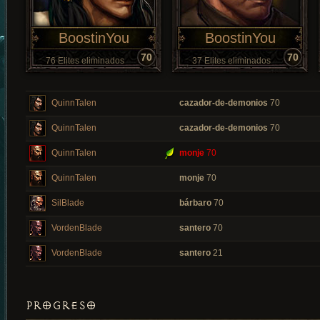
BoostinYou
BoostinYou
70
70
76 Elites eliminados
37 Elites eliminados
QuinnTalen
cazador-de-demonios
70
QuinnTalen
cazador-de-demonios
70
QuinnTalen
monje
70
QuinnTalen
monje
70
SilBlade
bárbaro
70
VordenBlade
santero
70
VordenBlade
santero
21
PROGRESO