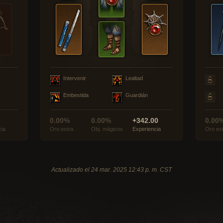
Intervenir
Lealtad
Embestida
Guardián
0.00%
0.00%
+342.00
0.00
cia
Oro extra
Obj. mágicos
Experiencia
Oro ex
Actualizado el 24 mar. 2025 12:43 p. m. CST