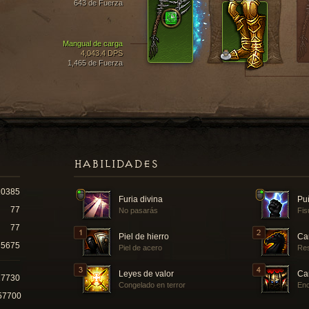
643 de Fuerza
Mangual de carga
4,043.4 DPS
1,465 de Fuerza
HABILIDADES
10385
Furia divina
Puñ
77
No pasarás
Fis
77
Piel de hierro
Ca
5675
Piel de acero
Res
Leyes de valor
Ca
17730
Congelado en terror
Enc
57700