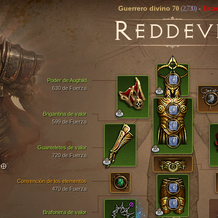
Guerrero divino
70
(2,730)
-
Extr
R
EDDEV
Poder de Aughild
630 de Fuerza
Brigantina de valor
599 de Fuerza
Guanteletes de valor
720 de Fuerza
TO
Convención de los elementos
470 de Fuerza
Brafonera de valor