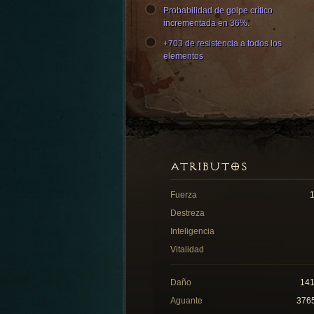
Probabilidad de golpe crítico
incrementada en 36%.
+703 de resistencia a todos los
elementos
ATRIBUTOS
Fuerza
Destreza
Inteligencia
Vitalidad
Daño
14
Aguante
376