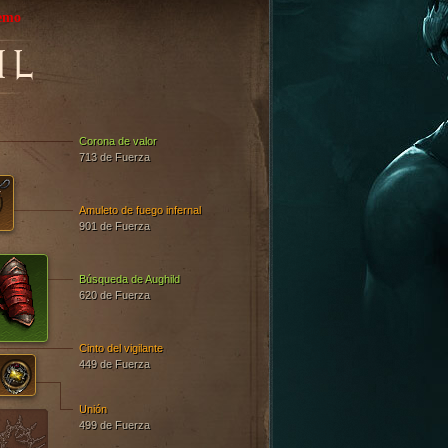
emo
IL
Corona de valor
713 de Fuerza
Amuleto de fuego infernal
901 de Fuerza
Búsqueda de Aughild
620 de Fuerza
Cinto del vigilante
449 de Fuerza
Unión
499 de Fuerza