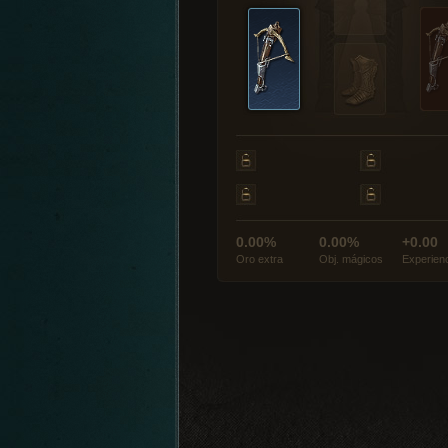
0.00%
0.00%
+0.00
Oro extra
Obj. mágicos
Experien