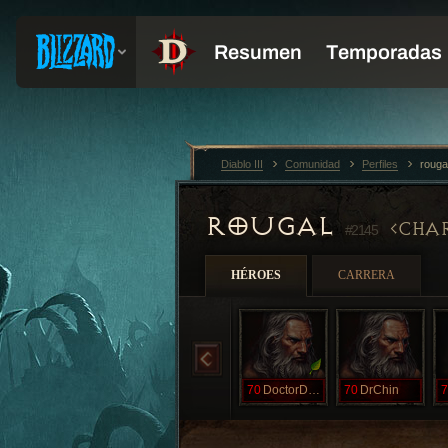
Diablo III
Comunidad
Perfiles
rouga
ROUGAL
CHA
#2145
HÉROES
CARRERA
70
DoctorDoom
70
DrChin
7