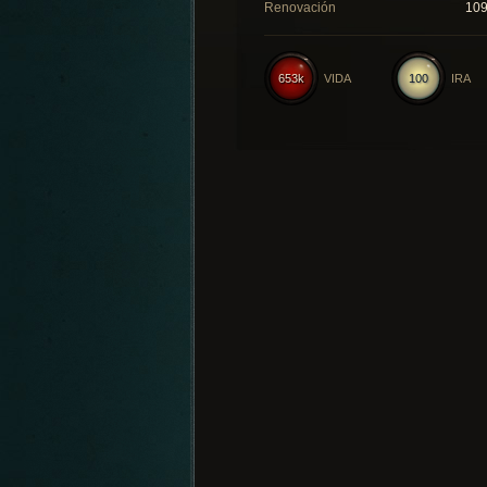
Renovación
10
653k
VIDA
100
IRA