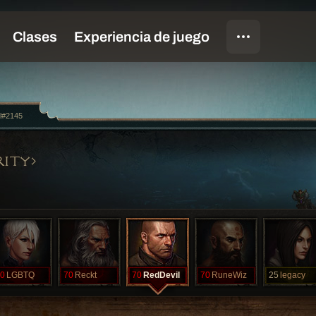
l#2145
RITY
0
LGBTQ
70
Reckt
70
RedDevil
70
RuneWiz
25
legacy