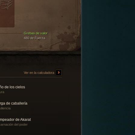
Grebas de valor
480 de Fuerza
Ver en la calculadora
o de los cielos
ura
rga de caballería
iliencia
mpeador de Akarat
arnación del poder