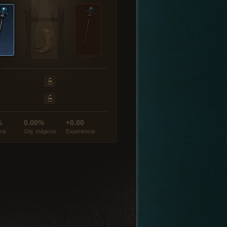
%
0.00%
+0.00
tra
Obj. mágicos
Experiencia