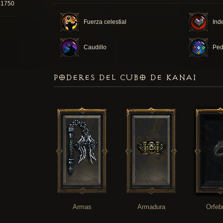
91750
Fuerza celestial
Inde
Caudillo
Ped
PODERES DEL CUBO DE KANAI
Armas
Armadura
Orfeb