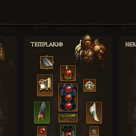
Templario
Her